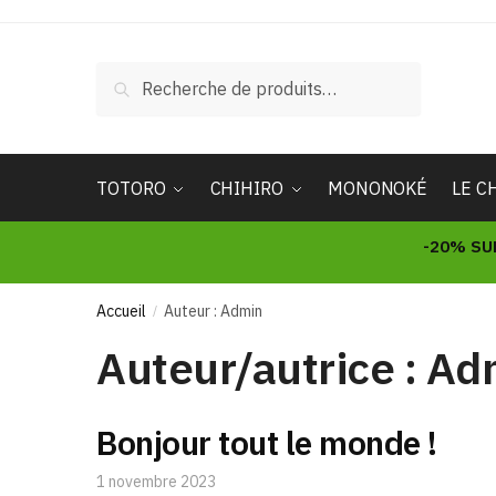
Skip
Skip
to
to
navigation
content
Recherche
Recherche
pour :
TOTORO
CHIHIRO
MONONOKÉ
LE C
-20% SU
Accueil
Auteur : Admin
/
Auteur/autrice :
Ad
Bonjour tout le monde !
1 novembre 2023