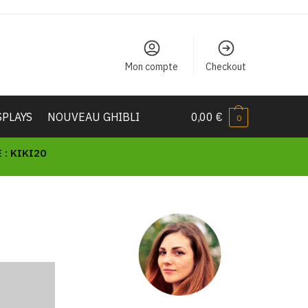
Mon compte
Checkout
SPLAYS
NOUVEAU GHIBLI
0,00
€
0
: KIKI20