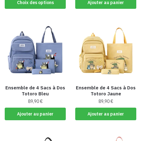
Ce
Choix des options
Ajouter au panier
produit
a
plusieurs
variations.
Les
options
peuvent
être
choisies
sur
la
Ensemble de 4 Sacs à Dos
Ensemble de 4 Sacs à Dos
page
Totoro Bleu
Totoro Jaune
du
89,90
€
89,90
€
produit
Ajouter au panier
Ajouter au panier