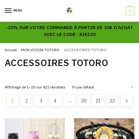
Skip
Skip
to
to
MENU
0
navigation
content
-20% SUR VOTRE COMMANDE À PARTIR DE 30€ D’ACHAT
AVEC LE CODE : KIKI20
Accueil
/
MON VOISIN TOTORO
/
ACCESSOIRES TOTORO
ACCESSOIRES TOTORO
Affichage de 1–20 sur 422 résultats
1
2
3
4
…
20
21
22