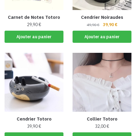
sur
sur
la
la
page
Carnet de Notes Totoro
Cendrier Noiraudes
page
du
Le
Le
29,90
€
39,90
€
49,90
€
du
produit
prix
prix
produit
Ajouter au panier
Ajouter au panier
initial
actuel
était :
est :
49,90 €.
39,90 €.
Cendrier Totoro
Collier Totoro
39,90
€
32,00
€