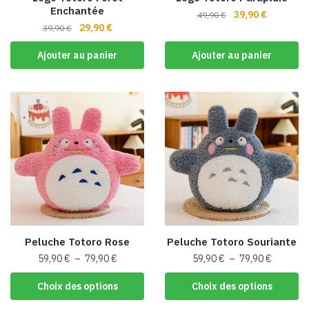
page
Enchantée
Le
Le
39,90
€
49,90
€
du
Le
Le
29,90
€
39,90
€
prix
prix
produit
prix
prix
initial
actuel
Ajouter au panier
Ajouter au panier
initial
actuel
était :
est :
était :
est :
49,90 €.
39,90 €.
39,90 €.
29,90 €.
Peluche Totoro Rose
Peluche Totoro Souriante
Plage
Plage
59,90
€
–
79,90
€
59,90
€
–
79,90
€
de
de
Ce
Ce
Choix des options
Choix des options
prix :
prix :
produit
produit
59,90 €
59,90 €