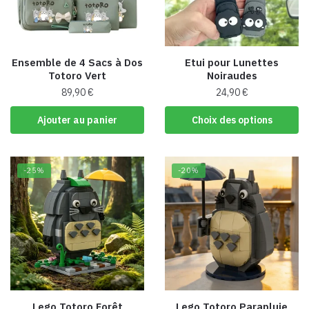
Ensemble de 4 Sacs à Dos
Etui pour Lunettes
Totoro Vert
Noiraudes
89,90
€
24,90
€
Ce
Ajouter au panier
Choix des options
produit
a
plusieurs
-25%
-20%
variations.
Les
options
peuvent
être
choisies
sur
la
Lego Totoro Forêt
Lego Totoro Parapluie