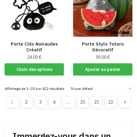
Porte Clés Noiraudes
Porte Stylo Totoro
Créatif
Décoratif
24,00
€
59,00
€
Ce
Choix des options
Ajouter au panier
produit
a
Affichage de 1–20 sur 422 résultats
plusieurs
variations.
1
2
3
4
…
20
21
22
Les
options
peuvent
être
Immergez-vous dans un
choisies