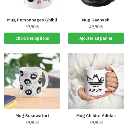
Mug Personnages Ghibli
Mug Kaonashi
39,90
€
49,90
€
Ce
Choix des options
Ajouter au panier
produit
a
plusieurs
variations.
Les
options
peuvent
être
choisies
sur
la
Mug Susuwatari
Mug Chihiro Adidas
page
39,90
€
39,90
€
du