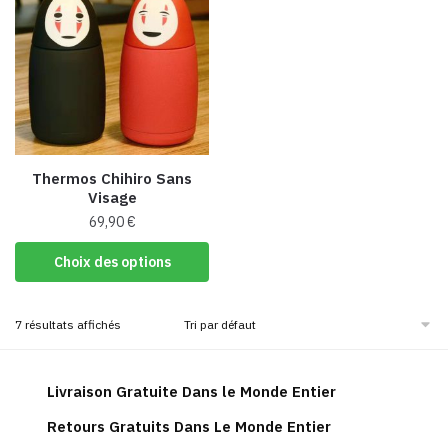
Les
Les
options
options
peuvent
peuvent
être
être
choisies
choisies
sur
sur
la
la
Thermos Chihiro Sans
page
page
Visage
du
du
69,90
€
produit
produit
Ce
Choix des options
produit
a
7 résultats affichés
plusieurs
variations.
Les
Livraison Gratuite Dans le Monde Entier
options
peuvent
Retours Gratuits Dans Le Monde Entier
être