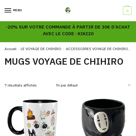
Skip
Skip
to
to
MENU
0
navigation
content
-20% SUR VOTRE COMMANDE À PARTIR DE 30€ D’ACHAT
AVEC LE CODE : KIKI20
Accueil
/
LE VOYAGE DE CHIHIRO
/
ACCESSOIRES VOYAGE DE CHIHIRO
M
MUGS VOYAGE DE CHIHIRO
7 résultats affichés