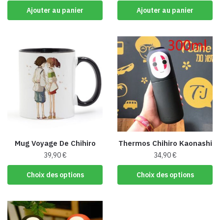
produit
Ajouter au panier
Ajouter au panier
Mug Voyage De Chihiro
Thermos Chihiro Kaonashi
39,90
€
34,90
€
Ce
Ce
Choix des options
Choix des options
produit
produit
a
a
plusieurs
plusieurs
variations.
variations.