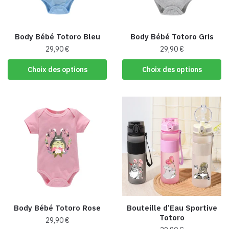
Body Bébé Totoro Bleu
Body Bébé Totoro Gris
29,90
€
29,90
€
Ce
Ce
Choix des options
Choix des options
produit
produit
a
a
plusieurs
plusieurs
variations.
variations.
Les
Les
options
options
peuvent
peuvent
être
être
choisies
choisies
sur
sur
la
la
Body Bébé Totoro Rose
Bouteille d’Eau Sportive
page
page
Totoro
29,90
€
du
du