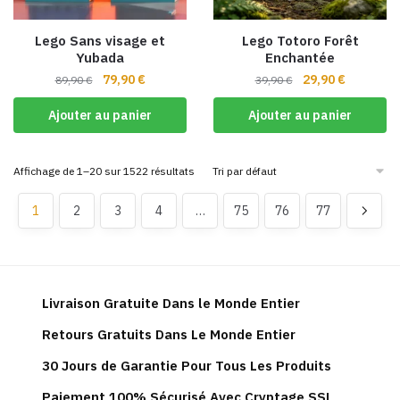
sur
la
Lego Sans visage et
Lego Totoro Forêt
page
Yubada
Enchantée
du
Le
Le
Le
Le
79,90
€
29,90
€
89,90
€
39,90
€
produit
prix
prix
prix
prix
Ajouter au panier
Ajouter au panier
initial
actuel
initial
actuel
était :
est :
était :
est :
89,90 €.
79,90 €.
39,90 €.
29,90 €.
Affichage de 1–20 sur 1522 résultats
1
2
3
4
…
75
76
77
Livraison Gratuite Dans le Monde Entier
Retours Gratuits Dans Le Monde Entier
30 Jours de Garantie Pour Tous Les Produits
Paiement 100% Sécurisé Avec Cryptage SSL