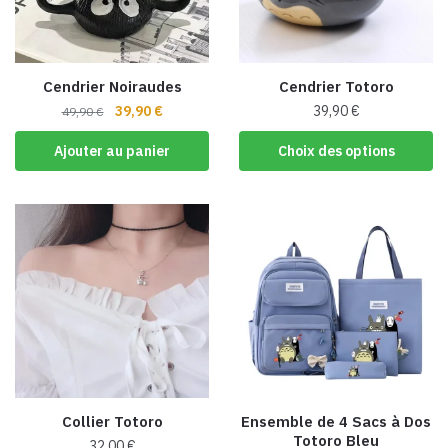
Cendrier Noiraudes
Cendrier Totoro
Le
Le
39,90
€
39,90
€
49,90
€
prix
prix
Ce
Ajouter au panier
Choix des options
initial
actuel
produit
était :
est :
a
49,90 €.
39,90 €.
plusieurs
variations.
Les
options
peuvent
être
choisies
sur
la
Collier Totoro
Ensemble de 4 Sacs à Dos
page
Totoro Bleu
32,00
€