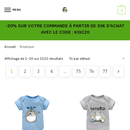
Skip
Skip
to
to
MENU
0
navigation
content
-20% SUR VOTRE COMMANDE À PARTIR DE 30€ D’ACHAT
AVEC LE CODE : KIKI20
Accueil
/
Boutique
Affichage de 1–20 sur 1522 résultats
1
2
3
4
…
75
76
77