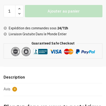
quantité
Ajouter au panier
de
Poster
Affiche
Expédition des commandes sous
24/72h
Kiki
Livraison Gratuite Dans le Monde Entier
Retro
Guaranteed Safe Checkout
Description
Avis
0