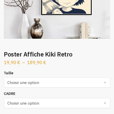
Poster Affiche Kiki Retro
Plage
19,90
€
–
189,90
€
de
Taille
prix :
19,90 €
à
CADRE
189,90 €