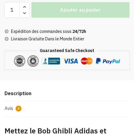
quantité
Ajouter au panier
de
Bob
Ghibli
Expédition des commandes sous
24/72h
Adidas
Livraison Gratuite Dans le Monde Entier
Guaranteed Safe Checkout
Description
Avis
0
Mettez le Bob Ghibli Adidas et