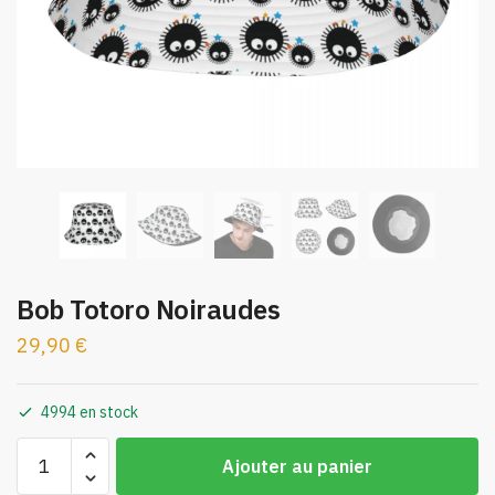
Bob Totoro Noiraudes
29,90
€
4994 en stock
quantité
Ajouter au panier
de