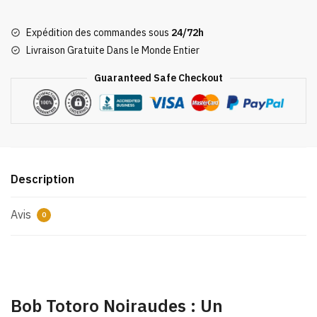
Bob
Totoro
Expédition des commandes sous
24/72h
Noiraudes
Livraison Gratuite Dans le Monde Entier
Guaranteed Safe Checkout
Description
Avis
0
Bob Totoro Noiraudes : Un