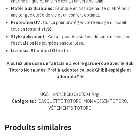
charme unique et un clin d’œil à l’univers de Ghibli.
Matériaux durables :
Fabriqué en tissu de haute qualité pour
une longue durée de vie et un confort optimal.
Protection UV :
Conçu pour protéger votre visage du soleil
tout en restant stylé.
Style polyvalent :
Parfait pour les sorties décontractées, les
festivals ou les journées ensoleillées.
Livraison Standard Offerte.
Ajoutez une dose de fantaisie à votre garde-robe avec le Bob
Totoro Noiraudes. Prêt à adopter ce look Ghibli espiègle et
adorable ? ✨
UGS :
cr0c1b0na0a000efl9qg
Catégories :
CASQUETTE TOTORO
,
MON VOISIN TOTORO
,
VÊTEMENTS TOTORO
Produits similaires