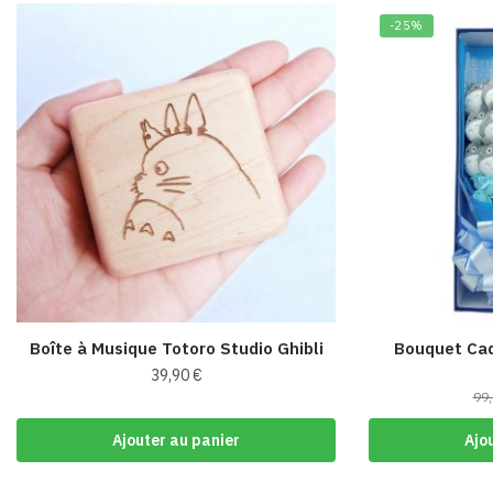
-25%
Boîte à Musique Totoro Studio Ghibli
Bouquet Cad
39,90
€
99
Ajouter au panier
Ajo