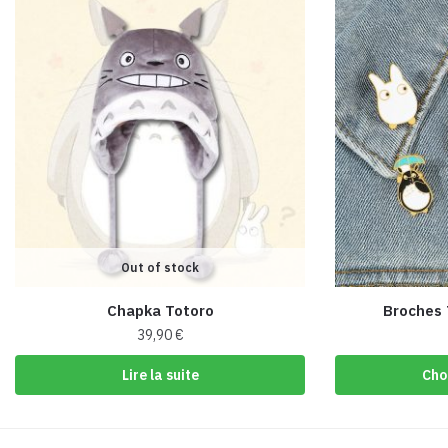
Out of stock
Chapka Totoro
Broches 
39,90
€
Lire la suite
Cho