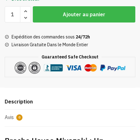
quantité
Ajouter au panier
de
Broche
Hayao
Expédition des commandes sous
24/72h
Miyazaki
Livraison Gratuite Dans le Monde Entier
Guaranteed Safe Checkout
Description
Avis
0