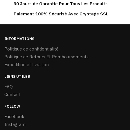
peuvent
30 Jours de Garantie Pour Tous Les Produits
être
Paiement 100% Sécurisé Avec Cryptage SSL
choisies
sur
la
page
INFORMATIONS
du
Politique de confidentialité
produit
Politique de Retours Et Remboursements
Expédition et livraison
LIENS UTILES
FAQ
Contact
FOLLOW
Facebook
Instagram