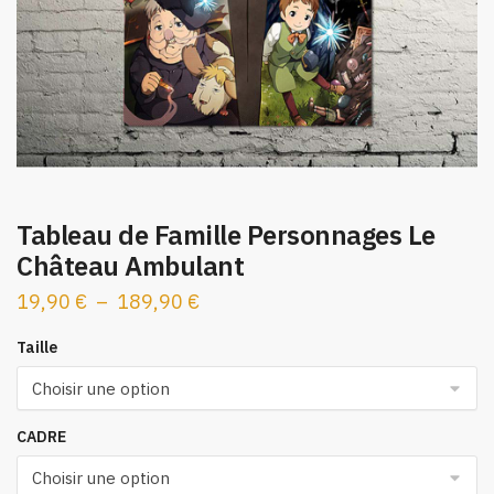
Tableau de Famille Personnages Le
Château Ambulant
Plage
19,90
€
–
189,90
€
de
Taille
prix :
19,90 €
à
CADRE
189,90 €