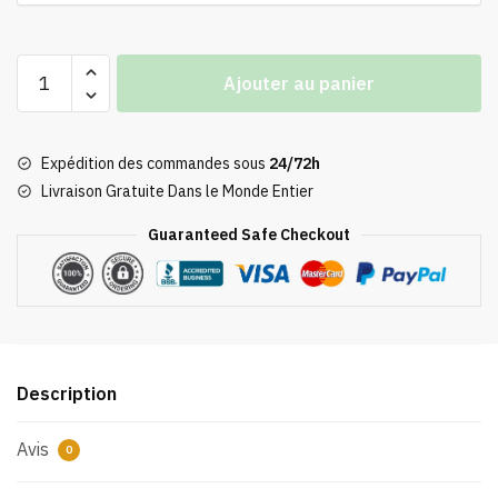
quantité
Ajouter au panier
de
Tableau
de
Expédition des commandes sous
24/72h
Famille
Livraison Gratuite Dans le Monde Entier
Personnages
Le
Guaranteed Safe Checkout
Château
Ambulant
Description
Avis
0