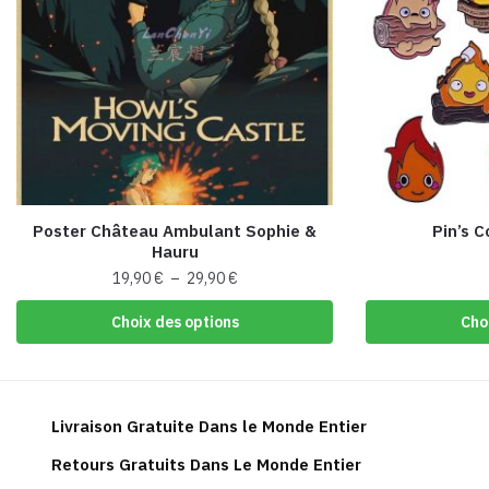
Poster Château Ambulant Sophie &
Pin’s C
Hauru
Plage
19,90
€
–
29,90
€
de
Ce
Choix des options
Cho
prix :
produit
19,90 €
a
à
plusieurs
29,90 €
variations.
Livraison Gratuite Dans le Monde Entier
Les
Retours Gratuits Dans Le Monde Entier
options