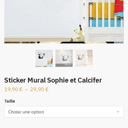
Sticker Mural Sophie et Calcifer
Plage
19,90
€
–
29,90
€
de
Taille
prix :
19,90 €
à
29,90 €