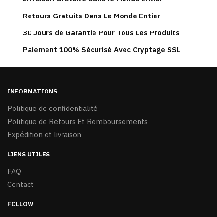
Les
Retours Gratuits Dans Le Monde Entier
options
peuvent
30 Jours de Garantie Pour Tous Les Produits
être
Paiement 100% Sécurisé Avec Cryptage SSL
choisies
sur
la
page
INFORMATIONS
du
Politique de confidentialité
produit
Politique de Retours Et Remboursements
Expédition et livraison
LIENS UTILES
FAQ
Contact
FOLLOW