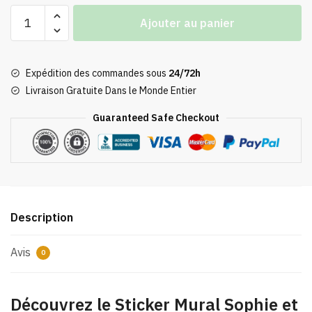
quantité
Ajouter au panier
de
Sticker
Mural
Expédition des commandes sous
24/72h
Sophie
Livraison Gratuite Dans le Monde Entier
et
Calcifer
Guaranteed Safe Checkout
Description
Avis
0
Découvrez le Sticker Mural Sophie et