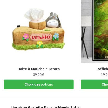
Boite à Mouchoir Totoro
Affich
39,90
€
19,
Ce
Choix des options
Cho
produit
a
plusieurs
variations.
Livraison Gratuite Dans le Monde Entier