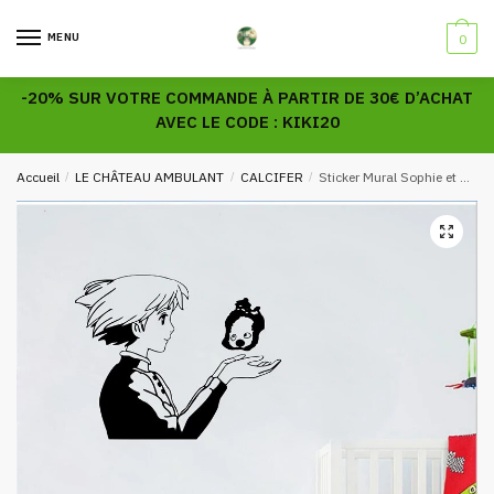
Skip
Skip
to
to
MENU
0
navigation
content
-20% SUR VOTRE COMMANDE À PARTIR DE 30€ D’ACHAT
AVEC LE CODE : KIKI20
Accueil
/
LE CHÂTEAU AMBULANT
/
CALCIFER
/
Sticker Mural Sophie et Calcifer
🔍