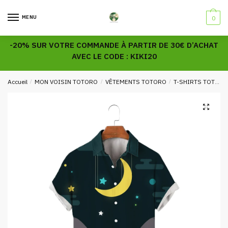
Skip
Skip
to
to
MENU
0
navigation
content
-20% SUR VOTRE COMMANDE À PARTIR DE 30€ D’ACHAT
AVEC LE CODE : KIKI20
Accueil
/
MON VOISIN TOTORO
/
VÊTEMENTS TOTORO
/
T-SHIRTS TOTORO
🔍