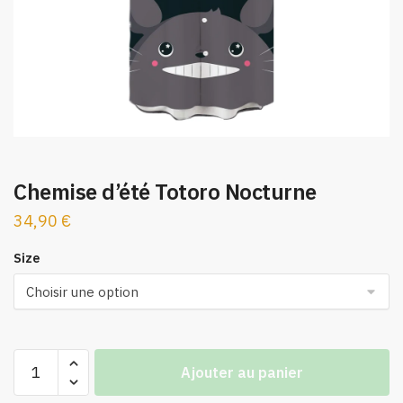
Chemise d’été Totoro Nocturne
34,90
€
Size
quantité
Ajouter au panier
de
Chemise