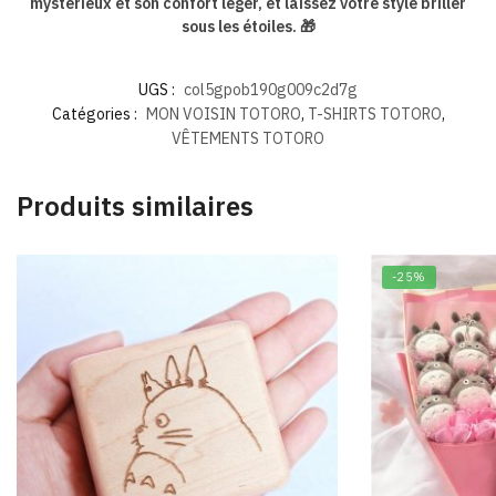
mystérieux et son confort léger, et laissez votre style briller
sous les étoiles. 🎁
UGS :
col5gpob190g009c2d7g
Catégories :
MON VOISIN TOTORO
,
T-SHIRTS TOTORO
,
VÊTEMENTS TOTORO
Produits similaires
-25%