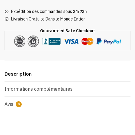
d'été
Expédition des commandes sous
24/72h
Totoro
Livraison Gratuite Dans le Monde Entier
Nocturne
Guaranteed Safe Checkout
Description
Informations complémentaires
Avis
0