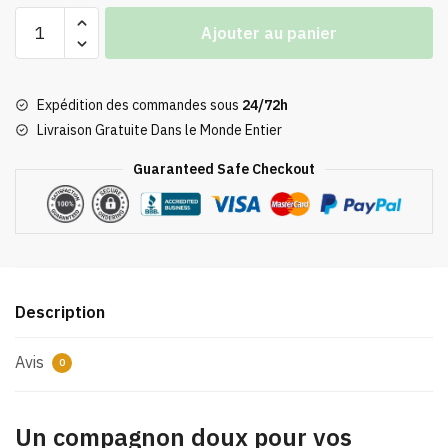
quantité
Ajouter au panier
de
Coque
Airpods
Expédition des commandes sous
24/72h
Peluche
Livraison Gratuite Dans le Monde Entier
Totoro
Guaranteed Safe Checkout
Description
Avis
0
Un compagnon doux pour vos