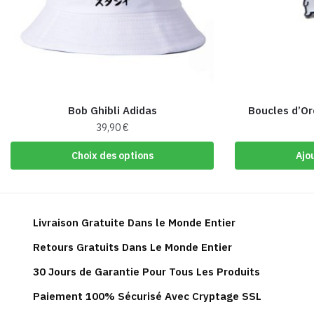
Bob Ghibli Adidas
Boucles d’Or
39,90
€
Ce
Choix des options
Ajo
produit
a
plusieurs
variations.
Livraison Gratuite Dans le Monde Entier
Les
Retours Gratuits Dans Le Monde Entier
options
peuvent
30 Jours de Garantie Pour Tous Les Produits
être
Paiement 100% Sécurisé Avec Cryptage SSL
choisies