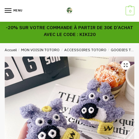
Skip
Skip
to
to
MENU
0
navigation
content
-20% SUR VOTRE COMMANDE À PARTIR DE 30€ D’ACHAT
AVEC LE CODE : KIKI20
Accueil
/
MON VOISIN TOTORO
/
ACCESSOIRES TOTORO
/
GOODIES TOTORO
🔍