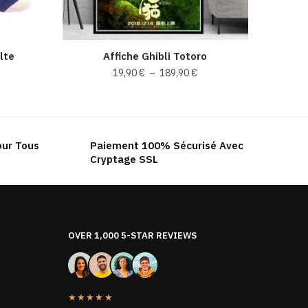
lte
Affiche Ghibli Totoro
Plage
19,90
€
–
189,90
€
de
Ce
prix :
produit
19,90 €
a
à
our Tous
Paiement 100% Sécurisé Avec
plusieurs
189,90 €
Cryptage SSL
variations.
Les
options
peuvent
être
OVER 1,000 5-STAR REVIEWS
choisies
sur
la
★★★★★
page