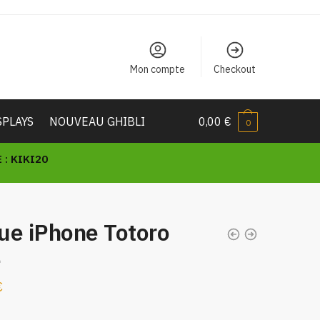
Mon compte
Checkout
SPLAYS
NOUVEAU GHIBLI
0,00
€
0
: KIKI20
ue iPhone Totoro
e
€