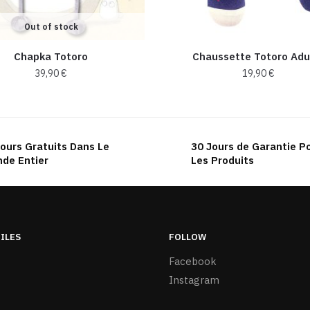
Out of stock
Chapka Totoro
Chaussette Totoro Adu
39,90
€
19,90
€
Ce
produit
a
ours Gratuits Dans Le
30 Jours de Garantie P
plusieurs
de Entier
Les Produits
variations.
Les
options
peuvent
être
TILES
FOLLOW
choisies
Facebook
sur
Instagram
la
page