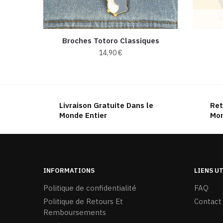
Broches Totoro Classiques
14,90
€
Ce
produit
a
Livraison Gratuite Dans le
Ret
plusieurs
Monde Entier
Mon
variations.
Les
options
peuvent
être
INFORMATIONS
LIENS U
choisies
Politique de confidentialité
FAQ
sur
Politique de Retours Et
Contact
la
Remboursements
page