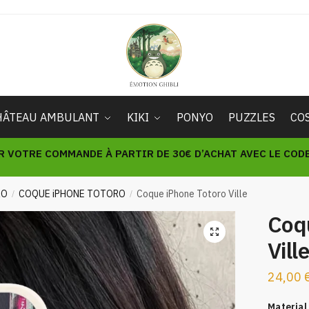
HÂTEAU AMBULANT
KIKI
PONYO
PUZZLES
CO
R VOTRE COMMANDE À PARTIR DE 30€ D’ACHAT AVEC LE CODE 
RO
COQUE iPHONE TOTORO
Coque iPhone Totoro Ville
/
/
Coq
🔍
Vill
24,00
Material