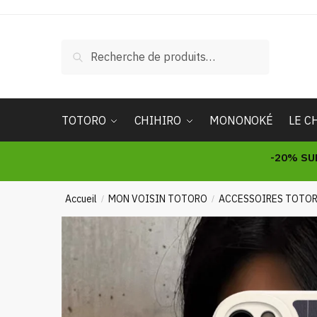
Skip
Skip
to
to
navigation
content
Recherche
Recherche
pour :
TOTORO
CHIHIRO
MONONOKÉ
LE C
-20% SU
Accueil
MON VOISIN TOTORO
ACCESSOIRES TOTO
/
/