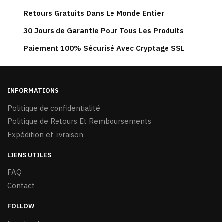
Les
Retours Gratuits Dans Le Monde Entier
options
peuvent
30 Jours de Garantie Pour Tous Les Produits
être
Paiement 100% Sécurisé Avec Cryptage SSL
choisies
sur
la
page
INFORMATIONS
du
Politique de confidentialité
produit
Politique de Retours Et Remboursements
Expédition et livraison
LIENS UTILES
FAQ
Contact
FOLLOW