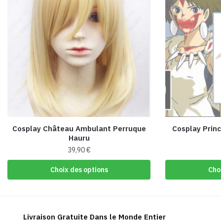
Cosplay Château Ambulant Perruque
Cosplay Prin
Hauru
39,90
€
Ce
Choix des options
Cho
produit
a
plusieurs
variations.
Livraison Gratuite Dans le Monde Entier