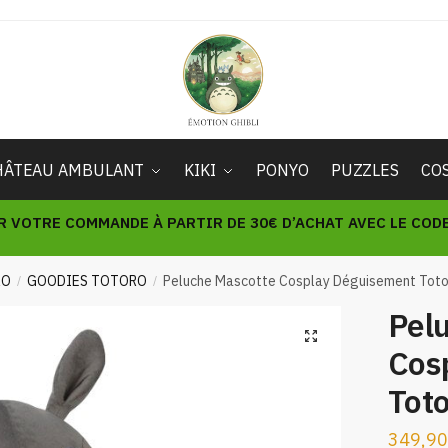
HÂTEAU AMBULANT
KIKI
PONYO
PUZZLES
CO
R VOTRE COMMANDE À PARTIR DE 30€ D’ACHAT AVEC LE CODE 
RO
GOODIES TOTORO
Peluche Mascotte Cosplay Déguisement Tot
/
/
Pel
🔍
Cos
Tot
349,9