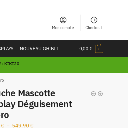
Mon compte
Checkout
SPLAYS
NOUVEAU GHIBLI
0,00
€
0
: KIKI20
oro
uche Mascotte
play Déguisement
oro
Plage
0
€
–
549,90
€