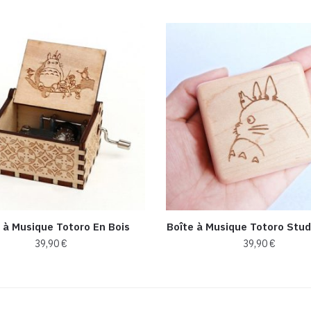
 à Musique Totoro En Bois
Boîte à Musique Totoro Stud
39,90
€
39,90
€
Ce
produit
a