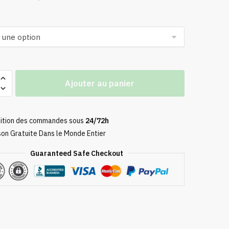
de
prix :
349,90 €
à
549,90 €
Ajouter au panier
e
ition des commandes sous
24/72h
son Gratuite Dans le Monde Entier
ment
Guaranteed Safe Checkout