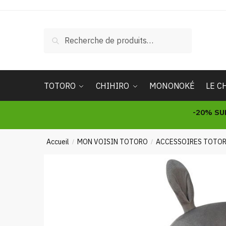
Skip
Skip
to
to
navigation
content
Recherche
Recherche
pour :
TOTORO
CHIHIRO
MONONOKÉ
LE C
-20% SU
Accueil
MON VOISIN TOTORO
ACCESSOIRES TOTO
/
/