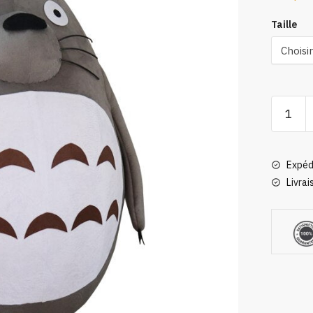
Taille
quantité
de
Peluche
Mascott
Expéd
Cosplay
Livrai
Déguise
Totoro