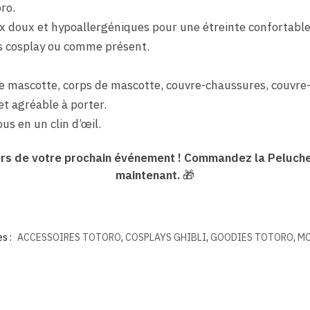
ro.
 doux et hypoallergéniques pour une étreinte confortable
s cosplay ou comme présent.
 mascotte, corps de mascotte, couvre-chaussures, couvre
t agréable à porter.
us en un clin d’œil.
 lors de votre prochain événement ! Commandez la Pelu
maintenant.
🎁
s :
ACCESSOIRES TOTORO
,
COSPLAYS GHIBLI
,
GOODIES TOTORO
,
MO