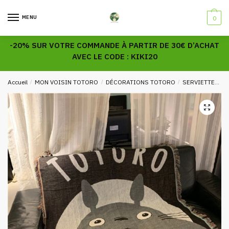
Skip
Skip
to
to
MENU
0
navigation
content
-20% SUR VOTRE COMMANDE À PARTIR DE 30€ D’ACHAT
AVEC LE CODE : KIKI20
Accueil
/
MON VOISIN TOTORO
/
DÉCORATIONS TOTORO
/
SERVIETTES TOTORO
🔍