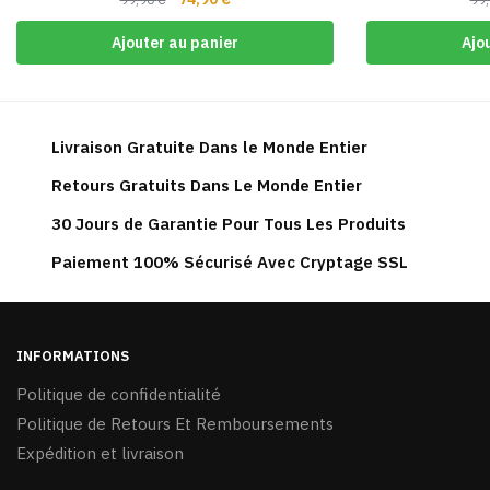
prix
prix
Ajouter au panier
Ajo
initial
actuel
était :
est :
99,90 €.
74,90 €.
Livraison Gratuite Dans le Monde Entier
Retours Gratuits Dans Le Monde Entier
30 Jours de Garantie Pour Tous Les Produits
Paiement 100% Sécurisé Avec Cryptage SSL
INFORMATIONS
Politique de confidentialité
Politique de Retours Et Remboursements
Expédition et livraison