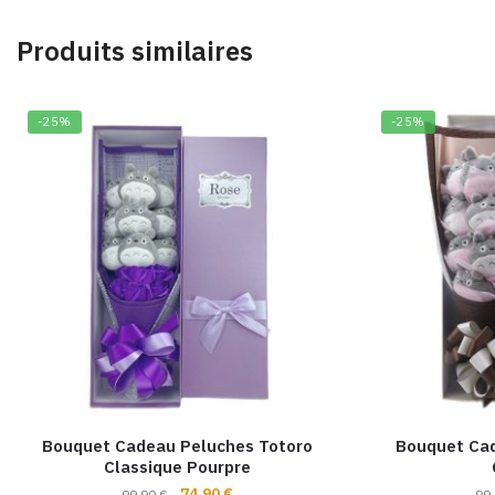
Produits similaires
-25%
-25%
Bouquet Cadeau Peluches Totoro
Bouquet Cad
Classique Pourpre
Le
Le
74,90
€
99,90
€
99