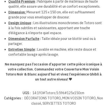
Qualité Premium
:
Fabriquée à partir de matériaux de haute
qualité, elle assure une durabilité et un confort exceptionnels.
Dimension:
Mesurant 125 x 150 cm, elle est suffisamment
grande pour vous envelopper de douceur.
Design Unique
:
Les illustrations monochromes de Totoro sont
à la fois subtiles et saisissantes, apportant une touche
d’élégance à n’importe quel espace.
Dimension Parfaite
:
Taille idéale pour se blottir seul ou à
partager.
Entretien Simple
:
Lavable en machine, elle reste douce et
confortable lavage après lavage.
Ne manquez pas l’occasion d’apporter cette pièce iconique à
votre collection. Commandez votre Couverture Mon Voisin
Totoro Noir & Blanc aujourd’hui et vivez l’expérience Ghibli à
un tout autre niveau!
💖
UGS :
14:193#Totoro;5:596#125x150cm
Catégories :
DÉCORATIONS TOTORO
,
MON VOISIN TOTORO
,
Non
classé
,
SERVIETTES TOTORO