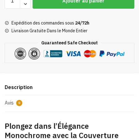
Ajouter au panier
de
Couverture
Mon
Expédition des commandes sous
24/72h
Voisin
Livraison Gratuite Dans le Monde Entier
Totoro
Noir
Guaranteed Safe Checkout
&
Blanc
Description
Avis
0
Plongez dans l’Élégance
Monochrome avec la Couverture