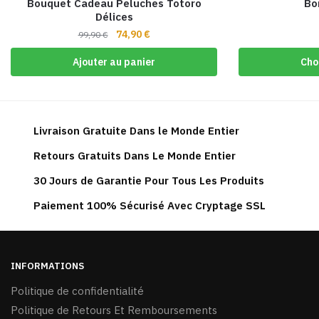
Bouquet Cadeau Peluches Totoro
Bo
Délices
Le
Le
74,90
€
99,90
€
prix
prix
Ajouter au panier
Cho
initial
actuel
était :
est :
99,90 €.
74,90 €.
Livraison Gratuite Dans le Monde Entier
Retours Gratuits Dans Le Monde Entier
30 Jours de Garantie Pour Tous Les Produits
Paiement 100% Sécurisé Avec Cryptage SSL
INFORMATIONS
Politique de confidentialité
Politique de Retours Et Remboursements