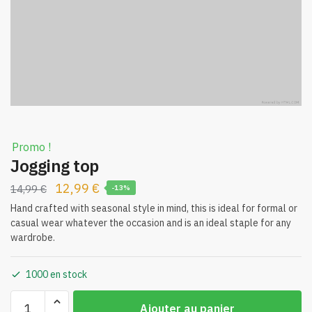
Promo !
Jogging top
Le
Le
12,99
€
14,99
€
-13%
prix
prix
Hand crafted with seasonal style in mind, this is ideal for formal or
casual wear whatever the occasion and is an ideal staple for any
initial
actuel
wardrobe.
était :
est :
14,99 €.
12,99 €.
1000 en stock
quantité
Ajouter au panier