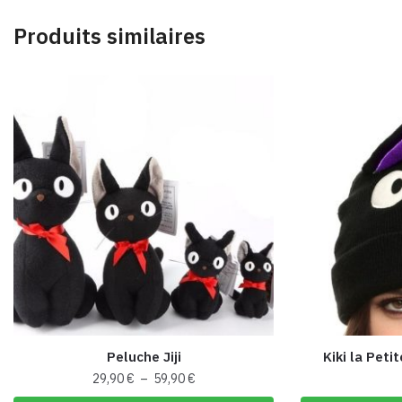
Produits similaires
Peluche Jiji
Kiki la Peti
Plage
29,90
€
–
59,90
€
de