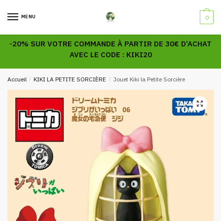
Skip
Skip
to
to
MENU
0
navigation
content
-20% SUR VOTRE COMMANDE À PARTIR DE 30€ D’ACHAT
AVEC LE CODE : KIKI20
Accueil
/
KIKI LA PETITE SORCIÈRE
/
Jouet Kiki la Petite Sorcière
🔍