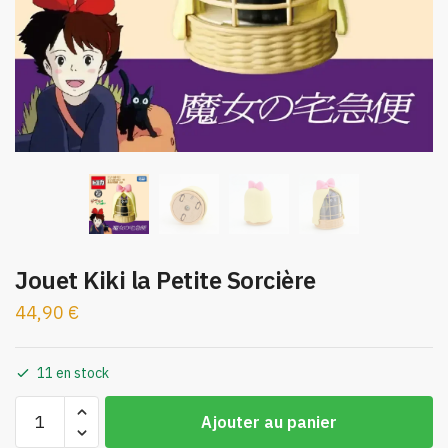
Jouet Kiki la Petite Sorcière
44,90
€
11 en stock
quantité
Ajouter au panier
de