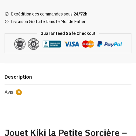
Jouet
Kiki
Expédition des commandes sous
24/72h
la
Livraison Gratuite Dans le Monde Entier
Petite
Sorcière
Guaranteed Safe Checkout
Description
Avis
0
Jouet Kiki la Petite Sorcière –