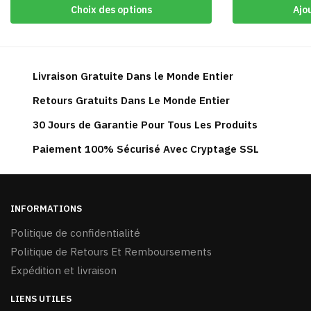
Ce
Choix des options
Ajo
prix :
produit
29,90 €
a
à
plusieurs
59,90 €
variations.
Livraison Gratuite Dans le Monde Entier
Les
Retours Gratuits Dans Le Monde Entier
options
peuvent
30 Jours de Garantie Pour Tous Les Produits
être
Paiement 100% Sécurisé Avec Cryptage SSL
choisies
sur
la
page
INFORMATIONS
du
Politique de confidentialité
produit
Politique de Retours Et Remboursements
Expédition et livraison
LIENS UTILES