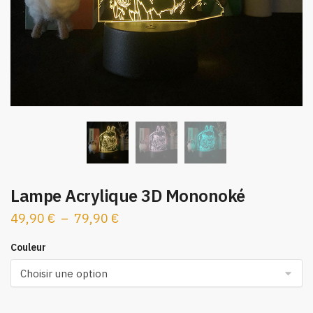
Lampe Acrylique 3D Mononoké
Plage
49,90
€
–
79,90
€
de
Couleur
prix :
49,90 €
à
79,90 €