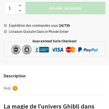
quantité
Ajouter au panier
de
Lampe
Acrylique
Expédition des commandes sous
24/72h
3D
Livraison Gratuite Dans le Monde Entier
Mononoké
Guaranteed Safe Checkout
Description
Avis
0
La magie de l’univers Ghibli dans