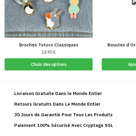
Broches Totoro Classiques
Boucles d’Or
14,90
€
Ce
Choix des options
Ajo
produit
a
plusieurs
variations.
Livraison Gratuite Dans le Monde Entier
Les
Retours Gratuits Dans Le Monde Entier
options
peuvent
30 Jours de Garantie Pour Tous Les Produits
être
Paiement 100% Sécurisé Avec Cryptage SSL
choisies
sur