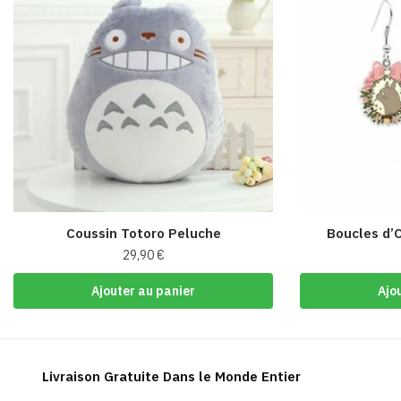
Coussin Totoro Peluche
Boucles d’O
29,90
€
Ajouter au panier
Ajo
Livraison Gratuite Dans le Monde Entier