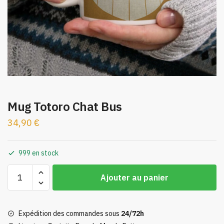
Mug Totoro Chat Bus
34,90
€
999 en stock
quantité
Ajouter au panier
de
Mug
Totoro
Expédition des commandes sous
24/72h
Chat