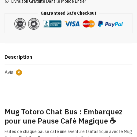
Livraison Gratuite Dans le Monde Entier
Bus
Guaranteed Safe Checkout
Description
Avis
0
Mug Totoro Chat Bus : Embarquez
pour une Pause Café Magique ☕
Faites de chaque pause café une aventure fantastique avec le Mug