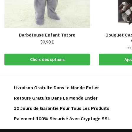
Barboteuse Enfant Totoro
Bouquet Cad
39,90
€
99
Ce
produit
Choix des options
Ajo
a
plusieurs
variations.
Les
Livraison Gratuite Dans le Monde Entier
options
Retours Gratuits Dans Le Monde Entier
peuvent
30 Jours de Garantie Pour Tous Les Produits
être
choisies
Paiement 100% Sécurisé Avec Cryptage SSL
sur
la