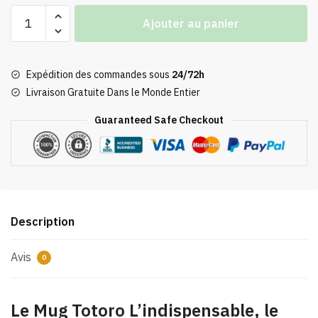
quantité
Ajouter au panier
de
Mug
Totoro
Expédition des commandes sous
24/72h
L'indispensable
Livraison Gratuite Dans le Monde Entier
Guaranteed Safe Checkout
Description
Avis
0
Le Mug Totoro L’indispensable, le