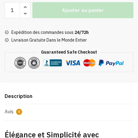
quantité
Ajouter au panier
de
Parapluie
Totoro
Expédition des commandes sous
24/72h
Le
Livraison Gratuite Dans le Monde Entier
Minimaliste
Guaranteed Safe Checkout
Description
Avis
0
Élégance et Simplicité avec