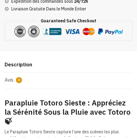
Expédition des commandes sous
24/72h
Sieste
Livraison Gratuite Dans le Monde Entier
Guaranteed Safe Checkout
Description
Avis
0
Parapluie Totoro Sieste : Appréciez
la Sérénité Sous la Pluie avec Totoro
🍃
Le Parapluie Totoro Sieste capture l’une des scènes les plus