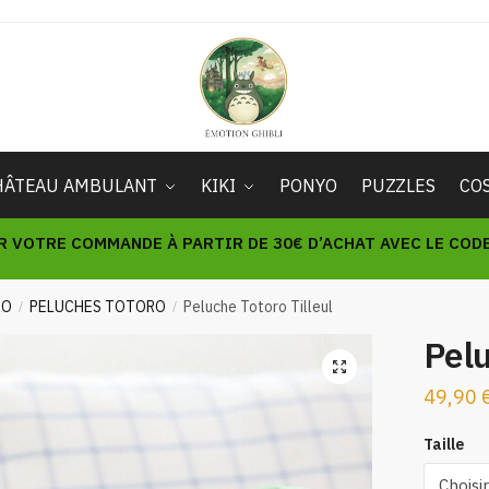
HÂTEAU AMBULANT
KIKI
PONYO
PUZZLES
CO
R VOTRE COMMANDE À PARTIR DE 30€ D’ACHAT AVEC LE CODE 
RO
PELUCHES TOTORO
Peluche Totoro Tilleul
/
/
Pelu
🔍
49,90
Taille