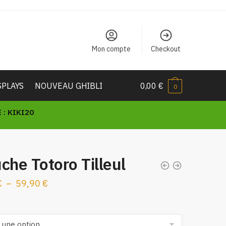
Mon compte
Checkout
SPLAYS
NOUVEAU GHIBLI
0,00
€
0
: KIKI20
che Totoro Tilleul
Plage
€
–
59,90
€
de
prix :