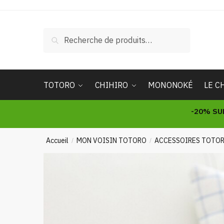
Skip
Skip
to
to
navigation
content
Recherche
Recherche
pour :
TOTORO
CHIHIRO
MONONOKÉ
LE C
-20% SU
Accueil
MON VOISIN TOTORO
ACCESSOIRES TOTO
/
/