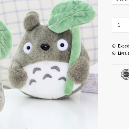
quantité
de
Peluche
Totoro
Expéd
Tilleul
Livrai