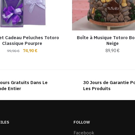
et Cadeau Peluches Totoro
Boîte à Musique Totoro Bo
Classique Pourpre
Neige
Le
Le
74,90
€
89,90
€
99,90
€
prix
prix
initial
actuel
était :
est :
99,90 €.
74,90 €.
ours Gratuits Dans Le
30 Jours de Garantie P
de Entier
Les Produits
TILES
FOLLOW
Facebook