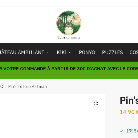
HÂTEAU AMBULANT
KIKI
PONYO
PUZZLES
CO
R VOTRE COMMANDE À PARTIR DE 30€ D’ACHAT AVEC LE CODE 
RO
Pin’s Totoro Batman
/
Pin’
🔍
14,90
1998 