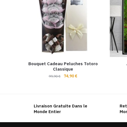
Bouquet Cadeau Peluches Totoro
Classique
Le
Le
74,90
€
99,90
€
prix
prix
initial
actuel
était :
est :
99,90 €.
74,90 €.
Livraison Gratuite Dans le
Ret
Monde Entier
Mon