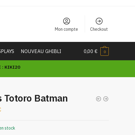
Mon compte
Checkout
SPLAYS
NOUVEAU GHIBLI
0,00
€
0
: KIKI20
s Totoro Batman
€
en stock