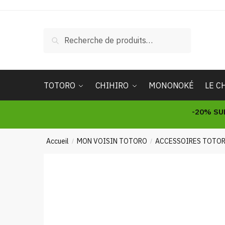
Skip
Skip
to
to
navigation
content
Recherche
Recherche
pour :
TOTORO
CHIHIRO
MONONOKÉ
LE C
-20% SU
Accueil
MON VOISIN TOTORO
ACCESSOIRES TOTO
/
/