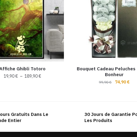
Affiche Ghibli Totoro
Bouquet Cadeau Peluches 
Bonheur
Plage
19,90
€
–
189,90
€
Le
Le
74,90
€
de
99,90
€
Ce
prix
prix
prix :
produit
initial
act
19,90 €
a
était :
est 
à
99,90 €.
74,
plusieurs
189,90 €
ours Gratuits Dans Le
30 Jours de Garantie P
variations.
de Entier
Les Produits
Les
options