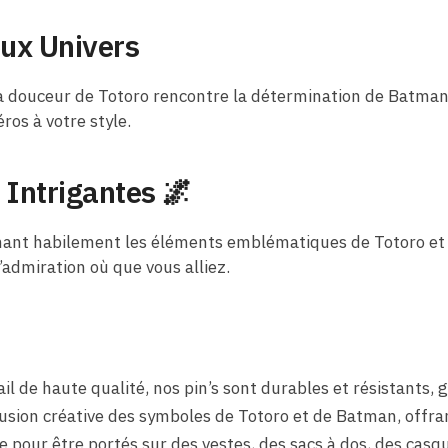
eux Univers
a douceur de Totoro rencontre la détermination de Batman.
ros à votre style.
 Intrigantes 🌌
inant habilement les éléments emblématiques de Totoro et
l’admiration où que vous alliez.
l de haute qualité, nos pin’s sont durables et résistants, 
sion créative des symboles de Totoro et de Batman, offrant
ale pour être portés sur des vestes, des sacs à dos, des cas