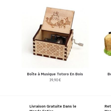
Boîte à Musique Totoro En Bois
B
39,90
€
Ce
produit
a
Livraison Gratuite Dans le
Ret
plusieurs