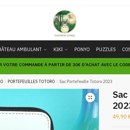
HÂTEAU AMBULANT
KIKI
PONYO
PUZZLES
CO
R VOTRE COMMANDE À PARTIR DE 30€ D’ACHAT AVEC LE CODE 
RO
PORTEFEUILLES TOTORO
Sac Portefeuille Totoro 2023
/
/
Sac 
🔍
202
49,90