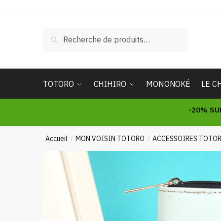
Skip
Skip
to
to
navigation
content
Recherche
Recherche
pour :
TOTORO
CHIHIRO
MONONOKÉ
LE C
-20% SU
Accueil
MON VOISIN TOTORO
ACCESSOIRES TOTO
/
/