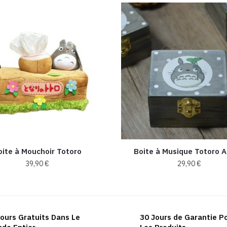
oite à Mouchoir Totoro
Boite à Musique Totoro 
39,90
€
29,90
€
Ce
produit
a
ours Gratuits Dans Le
30 Jours de Garantie P
plusieurs