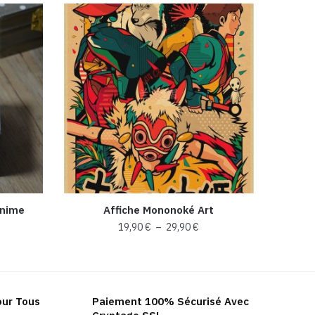
Anime
Affiche Mononoké Art
Plage
19,90
€
–
29,90
€
de
Ce
prix :
produit
19,90 €
a
à
our Tous
Paiement 100% Sécurisé Avec
plusieurs
29,90 €