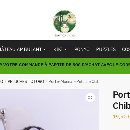
HÂTEAU AMBULANT
KIKI
PONYO
PUZZLES
CO
R VOTRE COMMANDE À PARTIR DE 30€ D’ACHAT AVEC LE CODE 
RO
PELUCHES TOTORO
Porte-Monnaie Peluche Chibi
/
/
Por
🔍
Chib
19,90