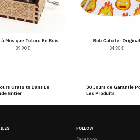
 à Musique Totoro En Bois
Bob Calcifer Origina
39,90
€
34,90
€
Ce
produit
a
plusieurs
ours Gratuits Dans Le
30 Jours de Garantie P
variations.
de Entier
Les Produits
Les
options
peuvent
être
TILES
FOLLOW
choisies
sur
Facebook