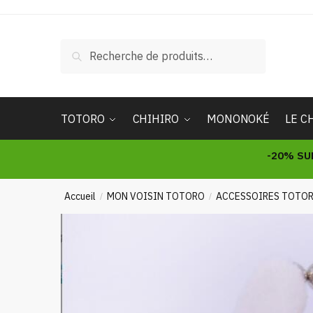
Skip
Skip
to
to
navigation
content
Recherche
Recherche
pour :
TOTORO
CHIHIRO
MONONOKÉ
LE C
-20% SU
Accueil
MON VOISIN TOTORO
ACCESSOIRES TOTO
/
/