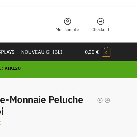
Mon compte
Checkout
SPLAYS
NOUVEAU GHIBLI
0,00
€
0
: KIKI20
te-Monnaie Peluche
i
€