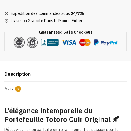
Portefeuille
Totoro
Expédition des commandes sous
24/72h
Cuir
Livraison Gratuite Dans le Monde Entier
Original
Guaranteed Safe Checkout
Description
Avis
0
L’élégance intemporelle du
Portefeuille Totoro Cuir Original 🍂
Découvrez l’union parfaite entre raffinement et passion pour le