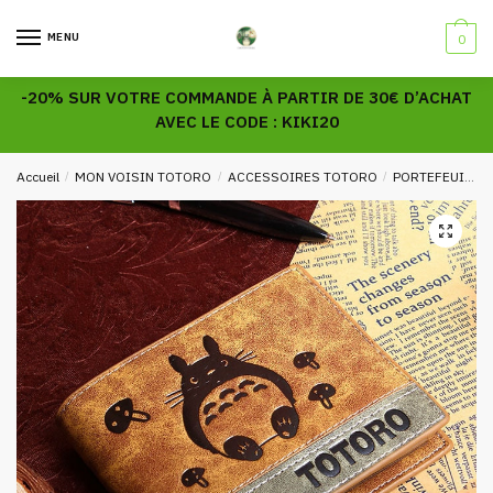
Skip
Skip
to
to
MENU
0
navigation
content
-20% SUR VOTRE COMMANDE À PARTIR DE 30€ D’ACHAT
AVEC LE CODE : KIKI20
Accueil
/
MON VOISIN TOTORO
/
ACCESSOIRES TOTORO
/
PORTEFEUILLES TOTORO
🔍