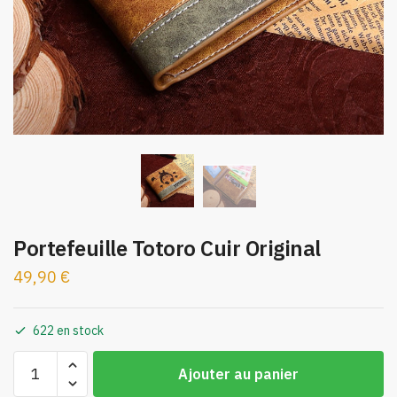
Portefeuille Totoro Cuir Original
49,90
€
622 en stock
quantité
Ajouter au panier
de