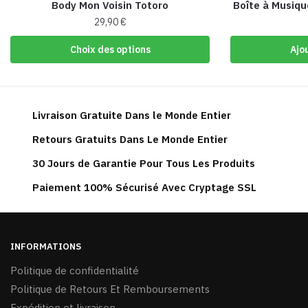
Body Mon Voisin Totoro
Boîte à Musiqu
29,90
€
Ce
Choix des options
Ajo
produit
a
plusieurs
variations.
Livraison Gratuite Dans le Monde Entier
Les
Retours Gratuits Dans Le Monde Entier
options
peuvent
30 Jours de Garantie Pour Tous Les Produits
être
Paiement 100% Sécurisé Avec Cryptage SSL
choisies
sur
la
page
INFORMATIONS
du
Politique de confidentialité
produit
Politique de Retours Et Remboursements
Expédition et livraison