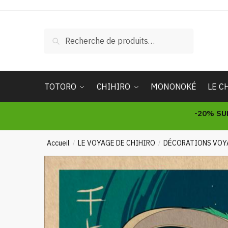
Skip
Skip
to
to
navigation
content
Recherche
Recherche
pour :
TOTORO
CHIHIRO
MONONOKÉ
LE C
-20% SU
Accueil
LE VOYAGE DE CHIHIRO
DÉCORATIONS VOY
/
/