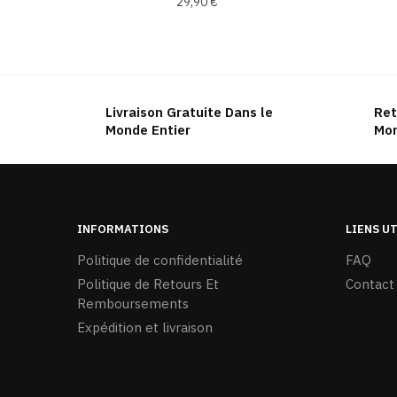
29,90
€
Ce
produit
a
plusieurs
Livraison Gratuite Dans le
Ret
variations.
Monde Entier
Mon
Les
options
peuvent
être
INFORMATIONS
LIENS U
choisies
sur
Politique de confidentialité
FAQ
la
Politique de Retours Et
Contact
page
Remboursements
du
Expédition et livraison
produit