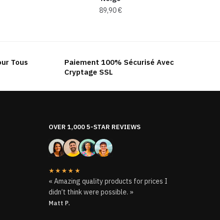
89,90
€
our Tous
Paiement 100% Sécurisé Avec
Cryptage SSL
OVER 1,000 5-STAR REVIEWS
★★★★★
« Amazing quality products for prices I
didn’t think were possible. »
Matt P.