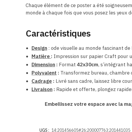
Chaque élément de ce poster a été soigneusemen
monde à chaque fois que vous posez les yeux d
Caractéristiques
Design
:
ode visuelle au monde fascinant de
Matière
:
Impression sur papier Craft pour u
Dimension
:
Format
42x30cm
, s’intégrant 
Polyvalent
:
Transformez bureau, chambre o
Cadrage
:
Livré sans cadre, laissez libre cour
Livraison
:
Rapide et offerte, plongez rapid
Embellissez votre espace avec la mag
UGS :
14:201456605#26;200007763:201441035