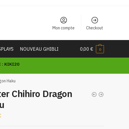
Mon compte
Checkout
SPLAYS
NOUVEAU GHIBLI
0,00
€
0
: KIKI20
agon Haku
er Chihiro Dragon
u
€