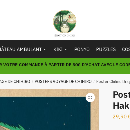
HÂTEAU AMBULANT
KIKI
PONYO
PUZZLES
CO
R VOTRE COMMANDE À PARTIR DE 30€ D’ACHAT AVEC LE CODE 
AGE DE CHIHIRO
POSTERS VOYAGE DE CHIHIRO
Poster Chihiro Dr
/
/
Post
🔍
Hak
29,90