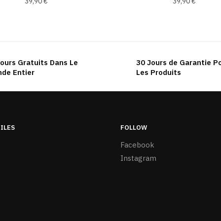
39,90
€
39,90
€
Ce
produit
a
plusieurs
ours Gratuits Dans Le
30 Jours de Garantie P
variations.
de Entier
Les Produits
Les
options
peuvent
être
TILES
FOLLOW
choisies
sur
Facebook
la
Instagram
page
du
produit