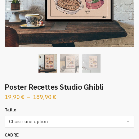
Poster Recettes Studio Ghibli
Plage
19,90
€
–
189,90
€
de
Taille
prix :
19,90 €
à
CADRE
189,90 €