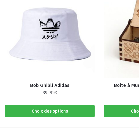
Bob Ghibli Adidas
Boîte à Mu
39,90
€
Ce
produit
Choix des options
Cho
a
plusieurs
variations.