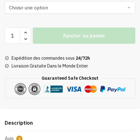
quantité
Ajouter au panier
de
Poster
Recettes
Expédition des commandes sous
24/72h
Studio
Livraison Gratuite Dans le Monde Entier
Ghibli
Guaranteed Safe Checkout
Description
Avis
0