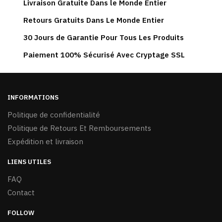
Les
Livraison Gratuite Dans le Monde Entier
options
Retours Gratuits Dans Le Monde Entier
peuvent
30 Jours de Garantie Pour Tous Les Produits
être
choisies
Paiement 100% Sécurisé Avec Cryptage SSL
sur
la
page
du
INFORMATIONS
produit
Politique de confidentialité
Politique de Retours Et Remboursements
Expédition et livraison
LIENS UTILES
FAQ
Contact
FOLLOW