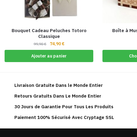
Bouquet Cadeau Peluches Totoro
Boîte à Mu
Classique
Le
Le
74,90
€
99,90
€
prix
prix
Ajouter au panier
Cho
initial
actuel
était :
est :
99,90 €.
74,90 €.
Livraison Gratuite Dans le Monde Entier
Retours Gratuits Dans Le Monde Entier
30 Jours de Garantie Pour Tous Les Produits
Paiement 100% Sécurisé Avec Cryptage SSL