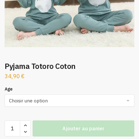
Pyjama Totoro Coton
34,90
€
Age
quantité
Ajouter au panier
de
Pyjama