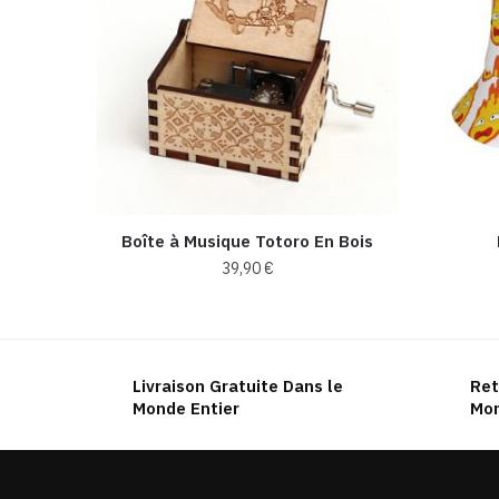
Boîte à Musique Totoro En Bois
39,90
€
Ce
produit
a
Livraison Gratuite Dans le
Ret
plusieurs
Monde Entier
Mon
variations.
Les
options