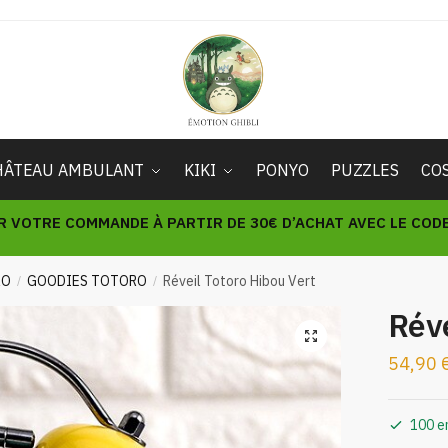
HÂTEAU AMBULANT
KIKI
PONYO
PUZZLES
CO
R VOTRE COMMANDE À PARTIR DE 30€ D’ACHAT AVEC LE CODE 
RO
GOODIES TOTORO
Réveil Totoro Hibou Vert
/
/
Réve
🔍
54,90
100 e