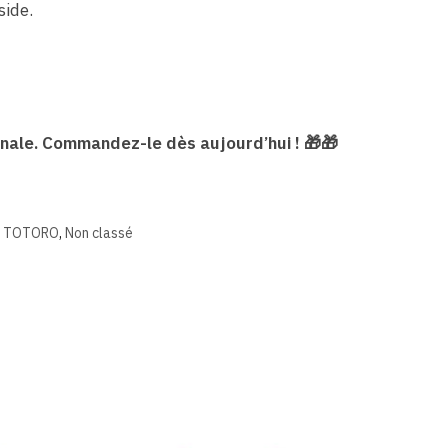
side.
inale. Commandez-le dès aujourd’hui ! 🎁🎁
N TOTORO
,
Non classé