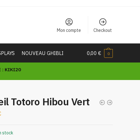
Mon compte
Checkout
SPLAYS
NOUVEAU GHIBLI
0,00
€
0
: KIKI20
il Totoro Hibou Vert
€
n stock