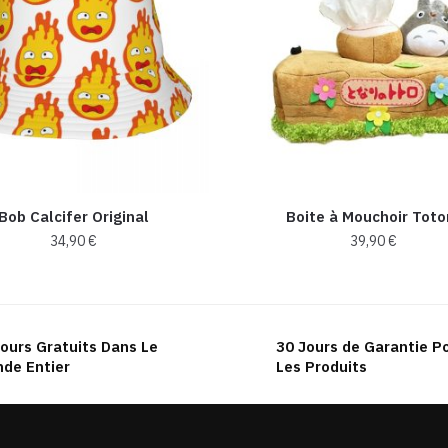
Bob Calcifer Original
Boite à Mouchoir Toto
34,90
€
39,90
€
Ce
produit
a
ours Gratuits Dans Le
30 Jours de Garantie P
plusieurs
de Entier
Les Produits
variations.
Les
options