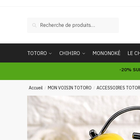
Skip
Skip
to
to
navigation
content
Recherche
Recherche
pour :
TOTORO
CHIHIRO
MONONOKÉ
LE C
-20% SU
Accueil
MON VOISIN TOTORO
ACCESSOIRES TOTO
/
/