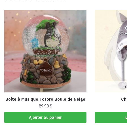
O
Boîte à Musique Totoro Boule de Neige
Ch
89,90
€
Ajouter au panier
L