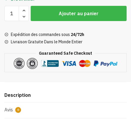
quantité
Ajouter au panier
de
Sac
à
Expédition des commandes sous
24/72h
Dos
Livraison Gratuite Dans le Monde Entier
Totoro
3
Guaranteed Safe Checkout
Formes
Description
Avis
0