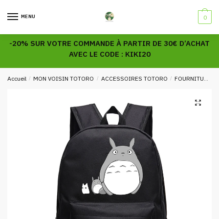
Skip
Skip
to
to
MENU
0
navigation
content
-20% SUR VOTRE COMMANDE À PARTIR DE 30€ D’ACHAT
AVEC LE CODE : KIKI20
Accueil
/
MON VOISIN TOTORO
/
ACCESSOIRES TOTORO
/
FOURNITURES SCOLAIRES TOTORO
🔍