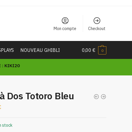
Mon compte
Checkout
SPLAYS
NOUVEAU GHIBLI
0,00
€
0
: KIKI20
à Dos Totoro Bleu
€
n stock