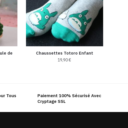
ule de
Chaussettes Totoro Enfant
19,90
€
Ce
produit
a
plusieurs
our Tous
Paiement 100% Sécurisé Avec
variations.
Cryptage SSL
Les
options
peuvent
être