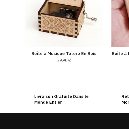
Boîte à Musique Totoro En Bois
Boîte à 
39,90
€
Ce
produit
a
plusieurs
Livraison Gratuite Dans le
Ret
variations.
Monde Entier
Mon
Les
options
peuvent
être