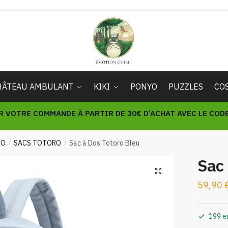
HÂTEAU AMBULANT
KIKI
PONYO
PUZZLES
CO
R VOTRE COMMANDE À PARTIR DE 30€ D’ACHAT AVEC LE CODE 
RO
SACS TOTORO
Sac à Dos Totoro Bleu
/
/
Sac 
🔍
59,90
199 e