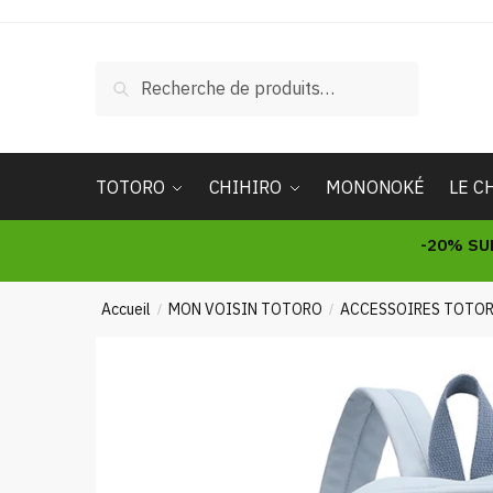
Skip
Skip
to
to
navigation
content
Recherche
Recherche
pour :
TOTORO
CHIHIRO
MONONOKÉ
LE C
-20% SU
Accueil
MON VOISIN TOTORO
ACCESSOIRES TOTO
/
/