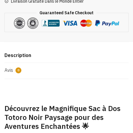
Livraison Gratuite Dans le Monde Entier
Totoro
Noir
Guaranteed Safe Checkout
Paysage
Description
Avis
0
Découvrez le Magnifique Sac à Dos
Totoro Noir Paysage pour des
Aventures Enchantées 🌟