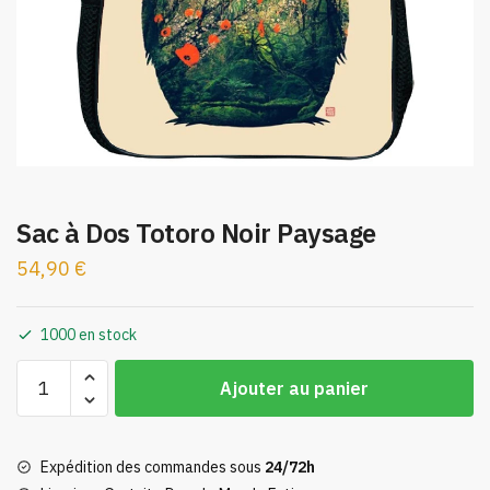
Sac à Dos Totoro Noir Paysage
54,90
€
1000 en stock
quantité
Ajouter au panier
de
Sac
à
Expédition des commandes sous
24/72h
Dos