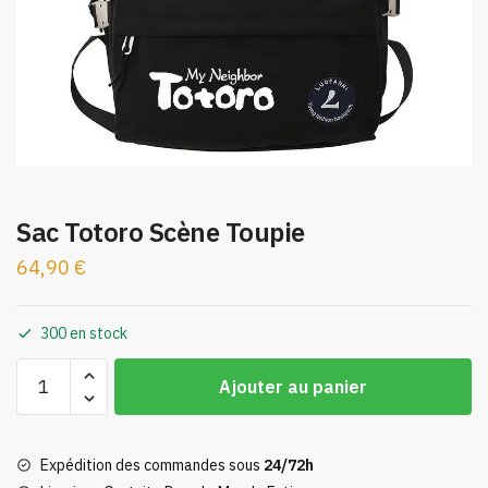
Sac Totoro Scène Toupie
64,90
€
300 en stock
quantité
Ajouter au panier
de
Sac
Totoro
Expédition des commandes sous
24/72h
Scène