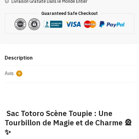
Livraison Gratuite Dans le Monde Entier
Toupie
Guaranteed Safe Checkout
Description
Avis
0
Sac Totoro Scène Toupie : Une
Tourbillon de Magie et de Charme 🎡
✨