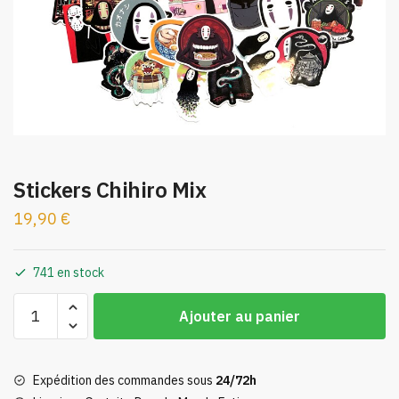
Stickers Chihiro Mix
19,90
€
741 en stock
quantité
Ajouter au panier
de
Stickers
Chihiro
Expédition des commandes sous
24/72h
Mix