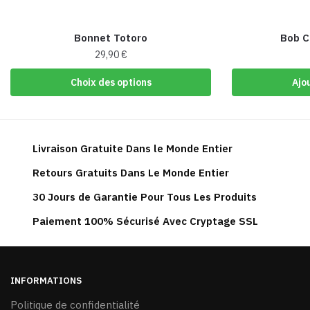
Bonnet Totoro
Bob Ca
29,90
€
Ce
Choix des options
Ajo
produit
a
plusieurs
variations.
Livraison Gratuite Dans le Monde Entier
Les
Retours Gratuits Dans Le Monde Entier
options
peuvent
30 Jours de Garantie Pour Tous Les Produits
être
Paiement 100% Sécurisé Avec Cryptage SSL
choisies
sur
la
page
INFORMATIONS
du
Politique de confidentialité