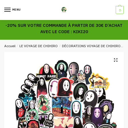
Skip
Skip
to
to
MENU
0
navigation
content
-20% SUR VOTRE COMMANDE À PARTIR DE 30€ D’ACHAT
AVEC LE CODE : KIKI20
Accueil
/
LE VOYAGE DE CHIHIRO
/
DÉCORATIONS VOYAGE DE CHIHIRO
S
🔍