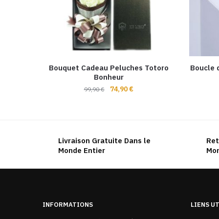
Bouquet Cadeau Peluches Totoro
Boucle 
Bonheur
Le
Le
74,90
€
99,90
€
prix
prix
initial
actuel
était :
est :
99,90 €.
74,90 €.
Livraison Gratuite Dans le
Ret
Monde Entier
Mon
INFORMATIONS
LIENS U