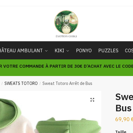
HÂTEAU AMBULANT
KIKI
PONYO
PUZZLES
CO
R VOTRE COMMANDE À PARTIR DE 30€ D’ACHAT AVEC LE CODE 
SWEATS TOTORO
Sweat Totoro Arrêt de Bus
/
/
Swea
🔍
Bus
69,90
Taille