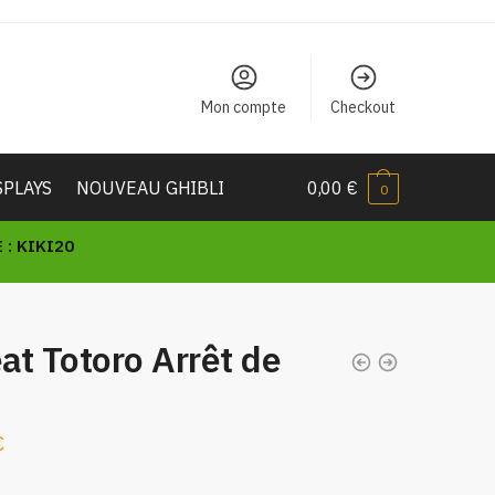
Mon compte
Checkout
SPLAYS
NOUVEAU GHIBLI
0,00
€
0
: KIKI20
t Totoro Arrêt de
€