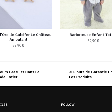
d’Oreille Calcifer Le Château
Barboteuse Enfant Tot
Ambulant
39,90
€
29,90
€
Ce
produit
a
plusieurs
ours Gratuits Dans Le
30 Jours de Garantie P
variations.
de Entier
Les Produits
Les
options
peuvent
être
TILES
FOLLOW
choisies
sur