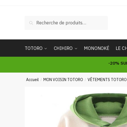
Skip
Skip
to
to
navigation
content
Recherche
Recherche
pour :
TOTORO
CHIHIRO
MONONOKÉ
LE C
-20% SU
Accueil
MON VOISIN TOTORO
VÊTEMENTS TOTORO
/
/