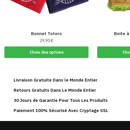
Bonnet Totoro
Boite à
29,90
€
Ce
Choix des options
Cho
produit
a
plusieurs
variations.
Livraison Gratuite Dans le Monde Entier
Les
Retours Gratuits Dans Le Monde Entier
options
peuvent
30 Jours de Garantie Pour Tous Les Produits
être
Paiement 100% Sécurisé Avec Cryptage SSL
choisies
sur
la