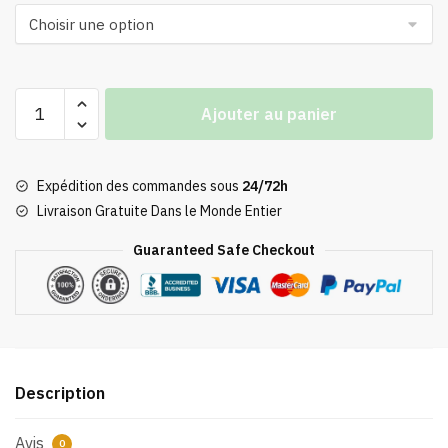
quantité
Ajouter au panier
de
Sweat
Totoro
Expédition des commandes sous
24/72h
Oversize
Livraison Gratuite Dans le Monde Entier
Guaranteed Safe Checkout
Description
Avis
0