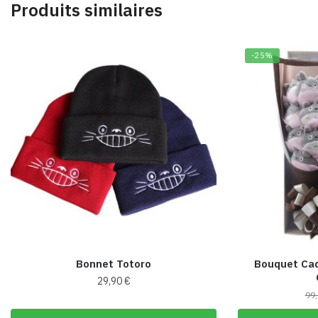
Produits similaires
-25%
Bonnet Totoro
Bouquet Cad
29,90
€
99
Ce