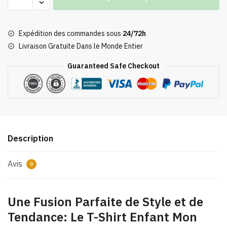
de
T-
Shirt
Expédition des commandes sous
24/72h
Enfant
Livraison Gratuite Dans le Monde Entier
Mon
Voisin
Guaranteed Safe Checkout
Totoro
Rouge
Tendance
2023
Description
Avis
0
Une Fusion Parfaite de Style et de
Tendance: Le T-Shirt Enfant Mon