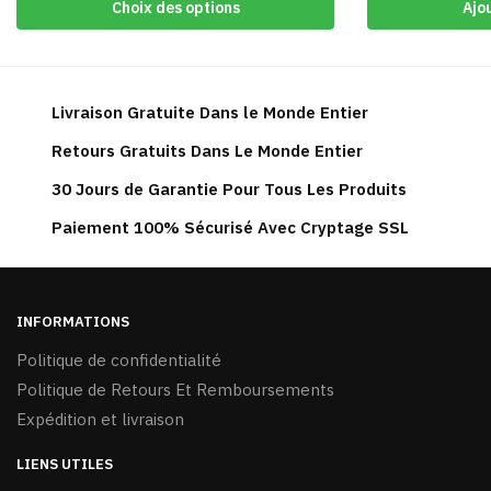
produit
Choix des options
Ajo
a
plusieurs
variations.
Les
Livraison Gratuite Dans le Monde Entier
options
Retours Gratuits Dans Le Monde Entier
peuvent
30 Jours de Garantie Pour Tous Les Produits
être
choisies
Paiement 100% Sécurisé Avec Cryptage SSL
sur
la
page
du
INFORMATIONS
produit
Politique de confidentialité
Politique de Retours Et Remboursements
Expédition et livraison
LIENS UTILES