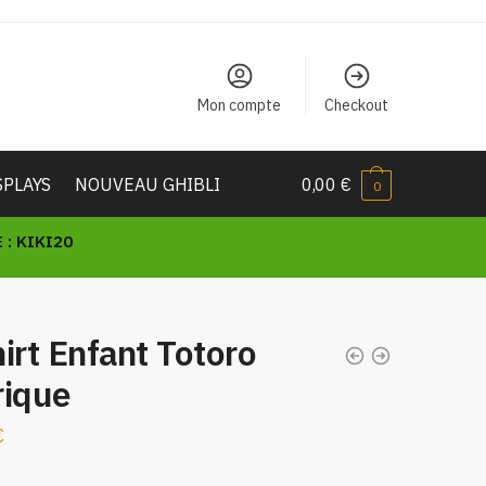
Mon compte
Checkout
SPLAYS
NOUVEAU GHIBLI
0,00
€
0
: KIKI20
irt Enfant Totoro
rique
€