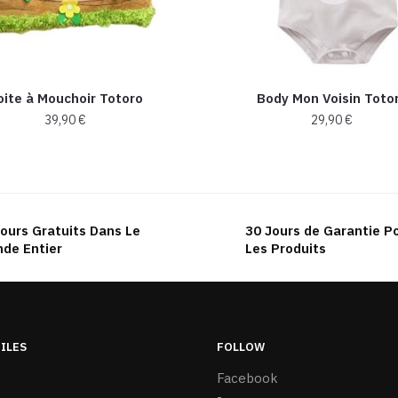
oite à Mouchoir Totoro
Body Mon Voisin Toto
39,90
€
29,90
€
Ce
Ce
produit
produit
a
a
plusieurs
plusieurs
ours Gratuits Dans Le
30 Jours de Garantie P
variations.
variations.
de Entier
Les Produits
Les
Les
options
options
peuvent
peuvent
être
être
TILES
FOLLOW
choisies
choisies
sur
sur
Facebook
la
la