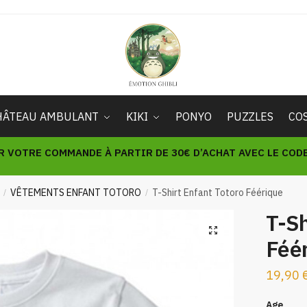
HÂTEAU AMBULANT
KIKI
PONYO
PUZZLES
CO
R VOTRE COMMANDE À PARTIR DE 30€ D’ACHAT AVEC LE CODE 
VÊTEMENTS ENFANT TOTORO
T-Shirt Enfant Totoro Féérique
/
/
T-Sh
🔍
Féé
19,90
Age