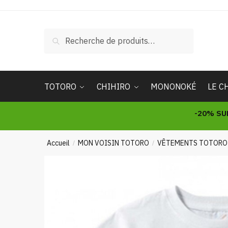
Skip
Skip
to
to
navigation
content
Recherche
Recherche
pour :
TOTORO
CHIHIRO
MONONOKÉ
LE C
-20% SU
Accueil
MON VOISIN TOTORO
VÊTEMENTS TOTORO
/
/