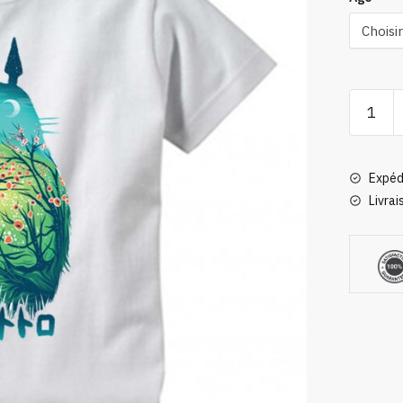
quantité
de
T-
Shirt
Expéd
Enfant
Livrai
Totoro
Féériqu