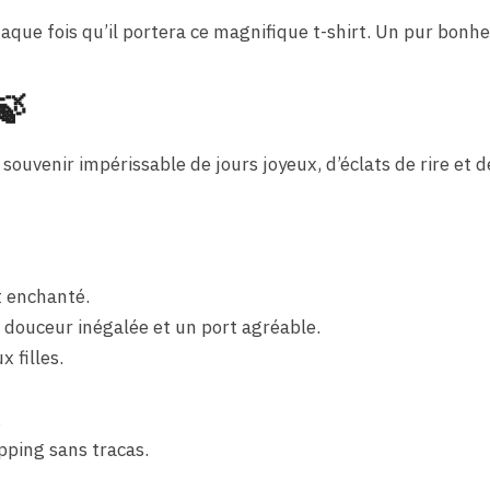
aque fois qu’il portera ce magnifique t-shirt. Un pur bonh
🍃
 souvenir impérissable de jours joyeux, d’éclats de rire e
t enchanté.
 douceur inégalée et un port agréable.
 filles.
.
pping sans tracas.