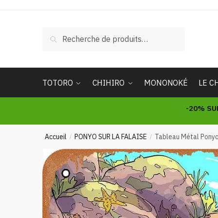
Skip
Skip
to
to
navigation
content
Recherche
Recherche
pour :
TOTORO
CHIHIRO
MONONOKÉ
LE C
-20% SU
Accueil
PONYO SUR LA FALAISE
Tableau Métal Ponyo 
/
/