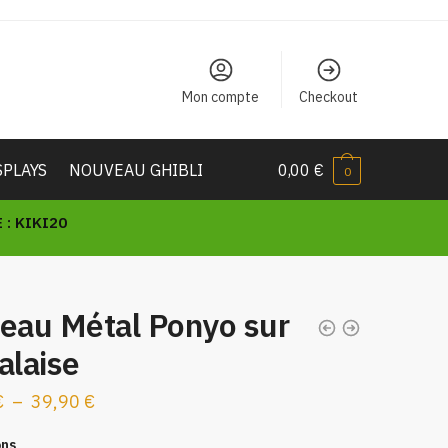
Mon compte
Checkout
SPLAYS
NOUVEAU GHIBLI
0,00
€
0
: KIKI20
leau Métal Ponyo sur
alaise
Plage
€
–
39,90
€
de
ons