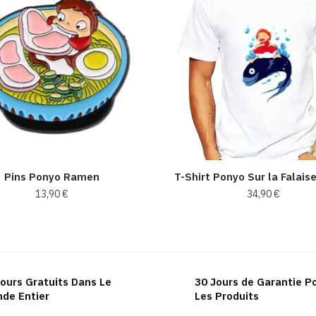
Pins Ponyo Ramen
T-Shirt Ponyo Sur la Falais
13,90
€
34,90
€
Ce
produit
a
plusieurs
ours Gratuits Dans Le
30 Jours de Garantie P
variations.
de Entier
Les Produits
Les