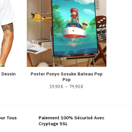
e Dessin
Poster Ponyo Sosuke Bateau Pop
Pop
Plage
19,90
€
–
79,90
€
de
Ce
prix :
produit
19,90 €
a
à
our Tous
Paiement 100% Sécurisé Avec
plusieurs
79,90 €
Cryptage SSL
variations.