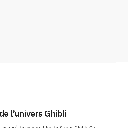
e l’univers Ghibli
 inspiré du célèbre film du Studio Ghibli. Ce