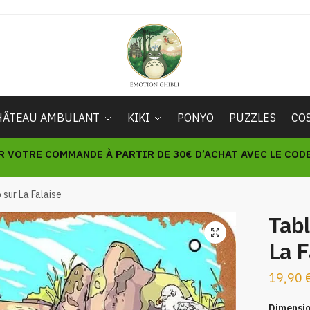
HÂTEAU AMBULANT
KIKI
PONYO
PUZZLES
CO
R VOTRE COMMANDE À PARTIR DE 30€ D’ACHAT AVEC LE CODE 
sur La Falaise
Tab
🔍
La F
19,90
Dimensi