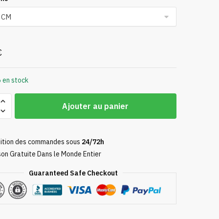
prix :
19,90 €
à
39,90 €
€
 en stock
Ajouter au panier
ition des commandes sous
24/72h
son Gratuite Dans le Monde Entier
Guaranteed Safe Checkout