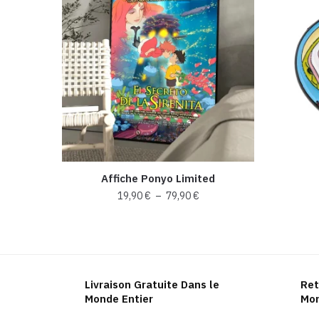
Affiche Ponyo Limited
Plage
19,90
€
–
79,90
€
de
Ce
prix :
produit
19,90 €
a
à
plusieurs
79,90 €
Livraison Gratuite Dans le
Ret
variations.
Monde Entier
Mon
Les