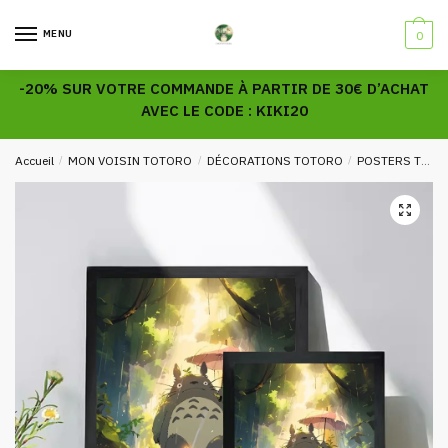
Skip
Skip
to
to
MENU
0
navigation
content
-20% SUR VOTRE COMMANDE À PARTIR DE 30€ D’ACHAT
AVEC LE CODE : KIKI20
Accueil
/
MON VOISIN TOTORO
/
DÉCORATIONS TOTORO
/
POSTERS TOTORO
🔍