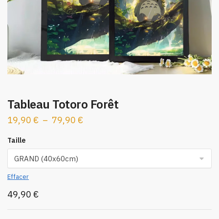
Tableau Totoro Forêt
Plage
19,90
€
–
79,90
€
de
Taille
prix :
19,90 €
à
Effacer
79,90 €
49,90
€