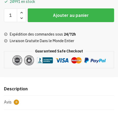
24991 en stock
quantité
Ajouter au panier
de
Tableau
Totoro
Expédition des commandes sous
24/72h
Forêt
Livraison Gratuite Dans le Monde Entier
Guaranteed Safe Checkout
Description
Avis
0