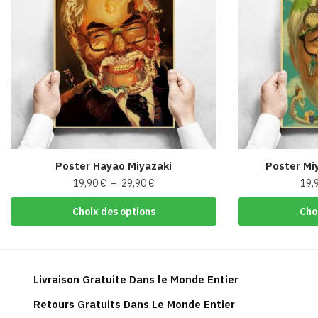
Poster Hayao Miyazaki
Poster Miy
Plage
19,90
€
–
29,90
€
19,
de
Ce
Choix des options
Cho
prix :
produit
19,90 €
a
à
plusieurs
29,90 €
variations.
Livraison Gratuite Dans le Monde Entier
Les
Retours Gratuits Dans Le Monde Entier
options