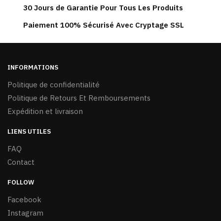
peuvent
30 Jours de Garantie Pour Tous Les Produits
être
Paiement 100% Sécurisé Avec Cryptage SSL
choisies
sur
la
page
INFORMATIONS
du
Politique de confidentialité
produit
Politique de Retours Et Remboursements
Expédition et livraison
LIENS UTILES
FAQ
Contact
FOLLOW
Facebook
Instagram