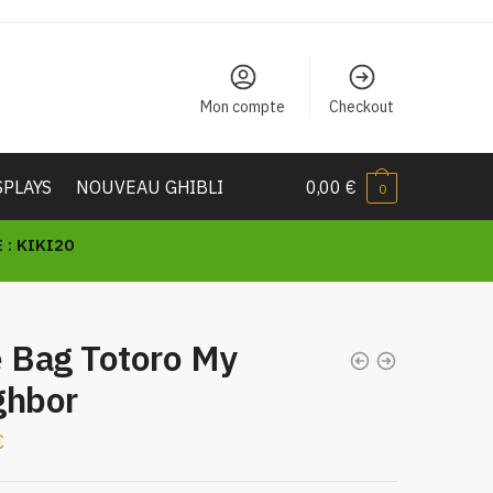
Mon compte
Checkout
SPLAYS
NOUVEAU GHIBLI
0,00
€
0
: KIKI20
e Bag Totoro My
ghbor
€