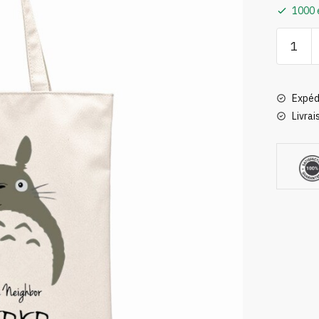
1000 
quantité
de
Tote
Bag
Expéd
Totoro
Livrai
My
Neighbo