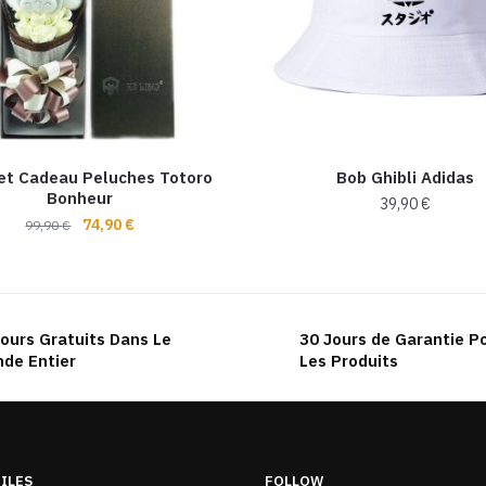
et Cadeau Peluches Totoro
Bob Ghibli Adidas
Bonheur
39,90
€
Le
Le
74,90
€
99,90
€
Ce
prix
prix
produit
initial
actuel
a
était :
est :
99,90 €.
74,90 €.
plusieurs
ours Gratuits Dans Le
30 Jours de Garantie P
variations.
de Entier
Les Produits
Les
options
peuvent
être
TILES
FOLLOW
choisies