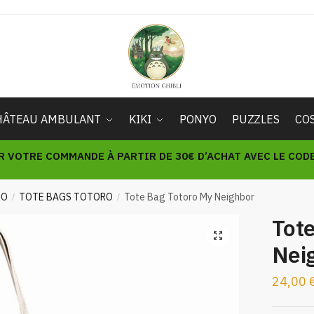
HÂTEAU AMBULANT
KIKI
PONYO
PUZZLES
CO
R VOTRE COMMANDE À PARTIR DE 30€ D’ACHAT AVEC LE CODE 
RO
TOTE BAGS TOTORO
Tote Bag Totoro My Neighbor
/
/
Tot
🔍
Nei
24,00