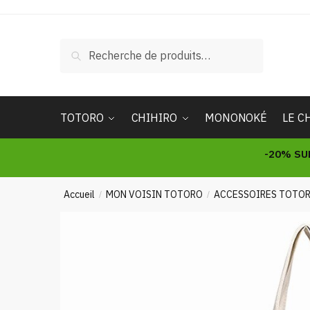
Skip
Skip
to
to
navigation
content
Recherche
Recherche
pour :
TOTORO
CHIHIRO
MONONOKÉ
LE C
-20% SU
Accueil
MON VOISIN TOTORO
ACCESSOIRES TOTO
/
/