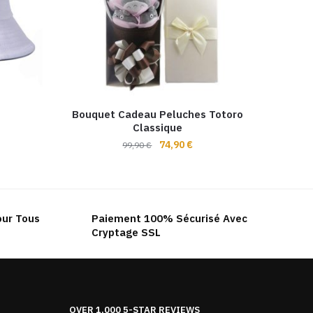
Bouquet Cadeau Peluches Totoro
Classique
Le
Le
74,90
€
99,90
€
prix
prix
initial
actuel
était :
est :
99,90 €.
74,90 €.
our Tous
Paiement 100% Sécurisé Avec
Cryptage SSL
OVER 1,000 5-STAR REVIEWS