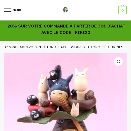
Skip
Skip
to
to
MENU
0
navigation
content
-20% SUR VOTRE COMMANDE À PARTIR DE 30€ D’ACHAT
AVEC LE CODE : KIKI20
Accueil
/
MON VOISIN TOTORO
/
ACCESSOIRES TOTORO
/
FIGURINES TOTORO
🔍