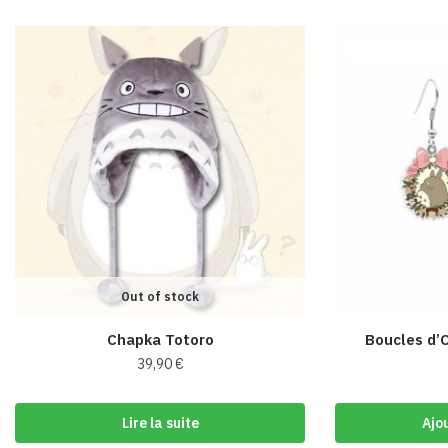
Out of stock
Chapka Totoro
Boucles d’O
39,90
€
Lire la suite
Ajo