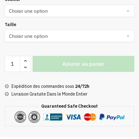
Taille
quantité
Ajouter au panier
de
Veste
Polaire
Expédition des commandes sous
24/72h
Totoro
Livraison Gratuite Dans le Monde Entier
Pour
Chien
Guaranteed Safe Checkout