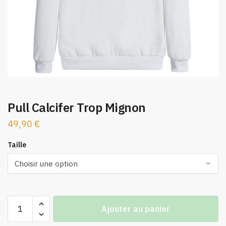
Pull Calcifer Trop Mignon
49,90
€
Taille
quantité
Ajouter au panier
de
Pull