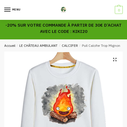
Skip
Skip
to
to
MENU
0
navigation
content
-20% SUR VOTRE COMMANDE À PARTIR DE 30€ D’ACHAT
AVEC LE CODE : KIKI20
Accueil
/
LE CHÂTEAU AMBULANT
/
CALCIFER
/
Pull Calcifer Trop Mignon
🔍