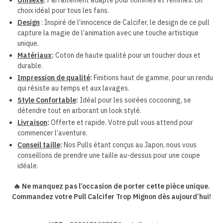
Unisexe
:
Parfaitement adapté pour hommes et femmes. Un
choix idéal pour tous les fans.
Design
:
Inspiré de l’innocence de Calcifer, le design de ce pull
capture la magie de l’
animation
avec une touche artistique
unique.
Matériaux
:
Coton de haute qualité pour un toucher doux et
durable.
Impression de qualité
:
Finitions haut de gamme, pour un rendu
qui résiste au temps et aux lavages.
Style Confortable
:
Idéal pour les soirées cocooning, se
détendre tout en arborant un look stylé.
Livraison
:
Offerte et rapide. Votre pull vous attend pour
commencer l’aventure.
Conseil taille
:
Nos Pulls étant conçus au Japon, nous vous
conseillons de prendre une taille au-dessus pour une coupe
idéale.
🔥 Ne manquez pas l’occasion de porter cette pièce unique.
Commandez votre Pull Calcifer Trop Mignon dès aujourd’hui!