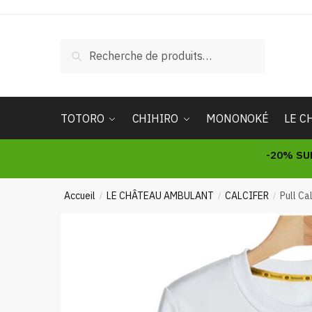
Skip
Skip
to
to
navigation
content
Recherche
Recherche
pour :
TOTORO
CHIHIRO
MONONOKÉ
LE C
-20% SU
Accueil
LE CHÂTEAU AMBULANT
CALCIFER
Pull Ca
/
/
/