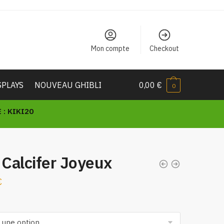
Mon compte
Checkout
SPLAYS
NOUVEAU GHIBLI
0,00
€
0
: KIKI20
 Calcifer Joyeux
€