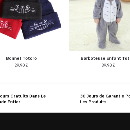
Bonnet Totoro
Barboteuse Enfant Tot
29,90
€
39,90
€
Ce
Ce
produit
produit
a
a
ours Gratuits Dans Le
30 Jours de Garantie P
plusieurs
plusieurs
de Entier
Les Produits
variations.
variations.
Les
Les
options
options
peuvent
peuvent