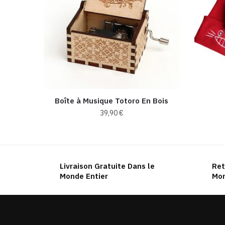
Boîte à Musique Totoro En Bois
39,90
€
Ce
produit
a
Livraison Gratuite Dans le
Ret
plusieurs
Monde Entier
Mon
variations.
Les
options
peuvent