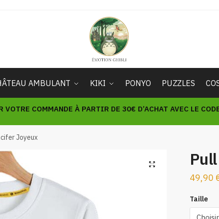
HÂTEAU AMBULANT
KIKI
PONYO
PUZZLES
CO
R VOTRE COMMANDE À PARTIR DE 30€ D’ACHAT AVEC LE CODE 
lcifer Joyeux
Pull
🔍
49,90
Taille