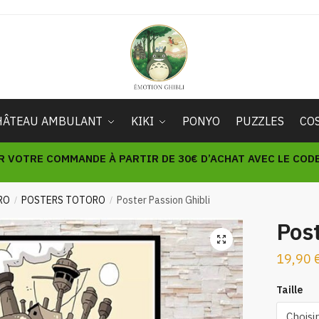
HÂTEAU AMBULANT
KIKI
PONYO
PUZZLES
CO
R VOTRE COMMANDE À PARTIR DE 30€ D’ACHAT AVEC LE CODE 
RO
POSTERS TOTORO
Poster Passion Ghibli
/
/
Post
🔍
19,90
Taille