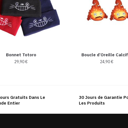
Bonnet Totoro
Boucle d’Oreille Calci
29,90
€
24,90
€
Ce
produit
a
plusieurs
ours Gratuits Dans Le
30 Jours de Garantie P
variations.
de Entier
Les Produits
Les
options
peuvent