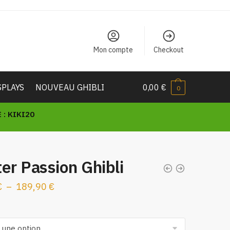
Mon compte
Checkout
SPLAYS
NOUVEAU GHIBLI
0,00
€
0
: KIKI20
er Passion Ghibli
Plage
€
–
189,90
€
de
prix :