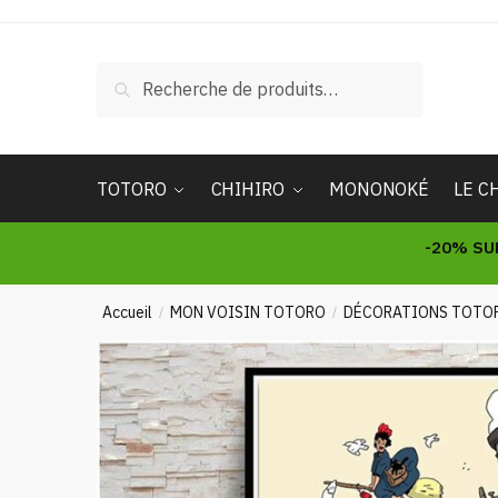
Skip
Skip
to
to
navigation
content
Recherche
Recherche
pour :
TOTORO
CHIHIRO
MONONOKÉ
LE C
-20% SU
Accueil
MON VOISIN TOTORO
DÉCORATIONS TOTO
/
/