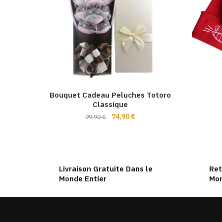
Bouquet Cadeau Peluches Totoro
Classique
Le
Le
74,90
€
99,90
€
prix
prix
initial
actuel
était :
est :
99,90 €.
74,90 €.
Livraison Gratuite Dans le
Ret
Monde Entier
Mon