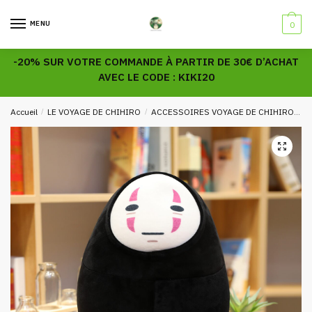
Skip
Skip
to
to
MENU
0
navigation
content
-20% SUR VOTRE COMMANDE À PARTIR DE 30€ D’ACHAT
AVEC LE CODE : KIKI20
Accueil
/
LE VOYAGE DE CHIHIRO
/
ACCESSOIRES VOYAGE DE CHIHIRO
P
🔍