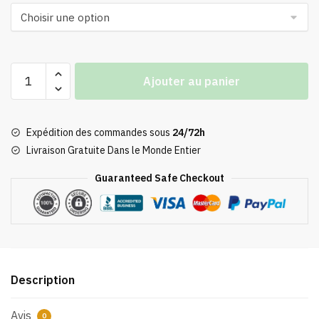
quantité
Ajouter au panier
de
Peluche
Chihiro
Expédition des commandes sous
24/72h
Kaonashi
Livraison Gratuite Dans le Monde Entier
Guaranteed Safe Checkout
Description
Avis
0