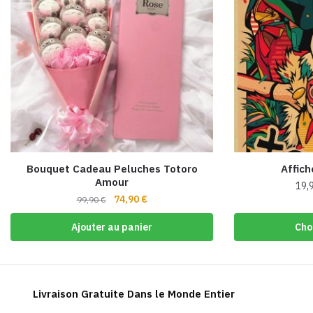
Bouquet Cadeau Peluches Totoro
Affic
Amour
19,
Le
Le
74,90
€
99,90
€
prix
prix
Ajouter au panier
Cho
initial
actuel
était :
est :
99,90 €.
74,90 €.
Livraison Gratuite Dans le Monde Entier